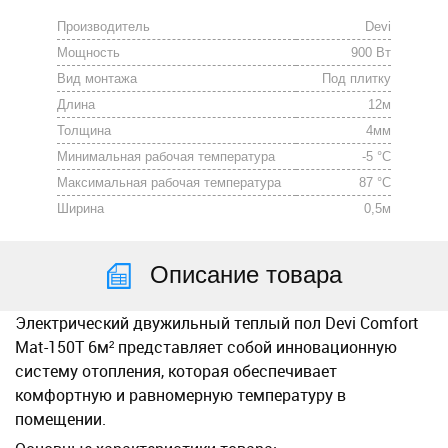
Производитель
Devi
Мощность
900 Вт
Вид монтажа
Под плитку
Длина
12м
Толщина
4мм
Минимальная рабочая температура
-5 °C
Максимальная рабочая температура
87 °C
Ширина
0,5м
Описание товара
Электрический двужильный теплый пол Devi Comfort
Mat-150T 6м² представляет собой инновационную
систему отопления, которая обеспечивает
комфортную и равномерную температуру в
помещении.