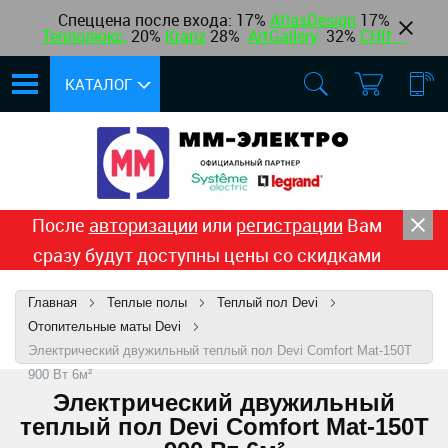
Спеццена после входа: 17%
AtlasDesign
17
%
Теплолюкс
,
20%
Kranz
28%
ArtGallery
32%
CHINT
КАТАЛОГ
После
авторизации
или
регистрации
Вам
сразу будут доступны цены со скидками
Главная
Теплые полы
Теплый пол Devi
Отопительные маты Devi
Электрический двужильный теплый пол Devi Comfort Mat-150T
900 Вт 6м²
Электрический двужильный
теплый пол Devi Comfort Mat-150T