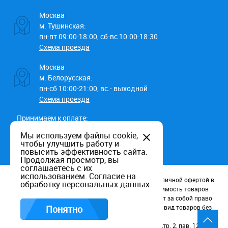
Москва
м. Тушинская:
пн-пт 09:00-18:00, сб-вс 10:00-18:30
Схема проезда
Москва
м. Белорусская:
пн-сб 10:00-21:00, вс.- выходной
Схема проезда
Принимаем к оплате:
Мы используем файлы cookie,
чтобы улучшить работу и
повысить эффективность сайта.
Продолжая просмотр, вы
соглашаетесь с их
использованием.
Согласие на
Данный информационный ресурс не является публичной офертой в
обработку персональных данных
соотв. со статьей 437 (п.2) ГК РФ. Наличие и стоимость товаров
уточняйте по телефону. Производители оставляют за собой право
изменять технические характеристики и внешний вид товаров без
Понятно
предварительного уведомления.
Россия, Москва, Волоколамское шоссе, д. 116, стр. 2, пав. 123.