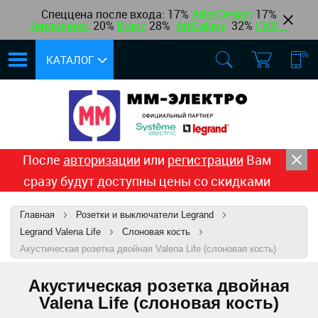
Спеццена после входа: 17%
AtlasDesign
17
%
Теплолюкс
,
20%
Kranz
28%
ArtGallery
32%
CHINT
КАТАЛОГ
После
авторизации
или
регистрации
Вам
сразу будут доступны цены со скидками
Главная
Розетки и выключатели Legrand
Legrand Valena Life
Слоновая кость
Акустическая розетка двойная Valena Life (слоновая кость)
Акустическая розетка двойная
Valena Life (слоновая кость)