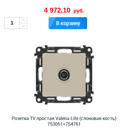
4 972,10
руб.
В корзину
Розетка TV простая Valena Life (слоновая кость)
753051+754761