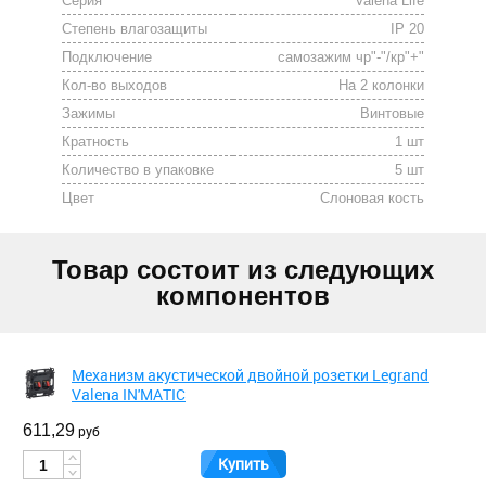
Серия
Valena Life
Степень влагозащиты
IP 20
Подключение
самозажим чр"-"/кр"+"
Кол-во выходов
На 2 колонки
Зажимы
Винтовые
Кратность
1 шт
Количество в упаковке
5 шт
Цвет
Cлоновая кость
Товар состоит из следующих
компонентов
Механизм акустической двойной розетки Legrand
Valena IN'MATIC
611,29
руб
Купить