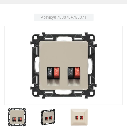
Артикул 753078+755371