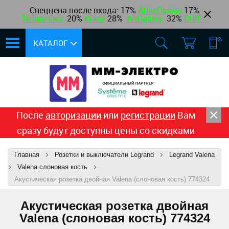
Спеццена после входа: 17%
AtlasDesign
17
%
Теплолюкс
,
20%
Kranz
28%
ArtGallery
32%
CHINT
КАТАЛОГ
После
авторизации
или
регистрации
Вам
сразу будут доступны цены со скидками
Главная
Розетки и выключатели Legrand
Legrand Valena
Valena cлоновая кость
Акустическая розетка двойная Valena (слоновая кость) 774324
Акустическая розетка двойная
Valena (слоновая кость) 774324