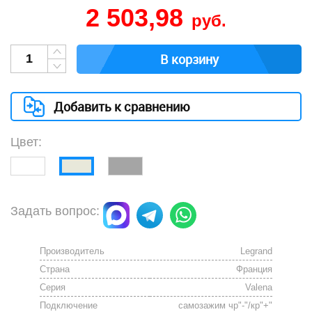
2 503,98
руб.
В корзину
Добавить к сравнению
Цвет:
Задать вопрос:
Производитель
Legrand
Страна
Франция
Серия
Valena
Подключение
самозажим чр"-"/кр"+"