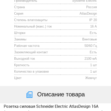
Производитель
Systeme Electric
Страна
Россия
Серия
AtlasDesign
Степень влагозащиты
IP 20
Номинальный (макс.) ток
16 А
Шторки
Есть
Зажимы
Винтовые
Рабочая частота
50/60 Гц
Заземляющий контакт
Есть
Выходной ток
2100 мА
Кратность
1 шт
Количество в упаковке
1 шт
Цвет
Жемчуг
Описание товара
Розетка силовая Schneider Electric AtlasDesign 16А