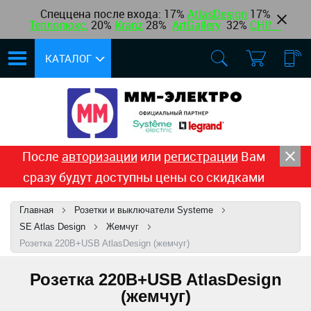
Спеццена после входа: 17%
AtlasDesign
17
%
Теплолюкс
,
20%
Kranz
28%
ArtGallery
32%
CHINT
КАТАЛОГ
После
авторизации
или
регистрации
Вам
сразу будут доступны цены со скидками
Главная
Розетки и выключатели Systeme
SE Atlas Design
Жемчуг
Розетка 220В+USB AtlasDesign (жемчуг)
Розетка 220В+USB AtlasDesign
(жемчуг)