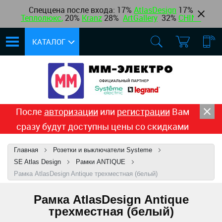
Спеццена после входа: 17%
AtlasDesign
17
%
Теплолюкс
,
20%
Kranz
28%
ArtGallery
32%
CHINT
КАТАЛОГ
После
авторизации
или
регистрации
Вам
сразу будут доступны цены со скидками
Главная
Розетки и выключатели Systeme
SE Atlas Design
Рамки ANTIQUE
Рамка AtlasDesign Antique трехместная (белый)
Рамка AtlasDesign Antique
трехместная (белый)