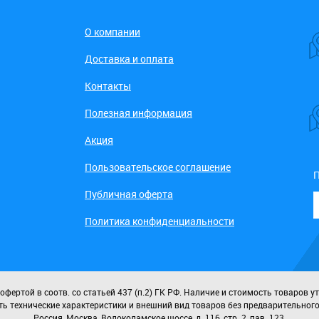
О компании
Доставка и оплата
Контакты
Полезная информация
Акция
Пользовательское соглашение
П
Публичная оферта
Политика конфиденциальности
ертой в соотв. со статьей 437 (п.2) ГК РФ. Наличие и стоимость товаров у
ь технические характеристики и внешний вид товаров без предварительног
Россия, Москва, Волоколамское шоссе, д. 116, стр. 2, пав. 123.