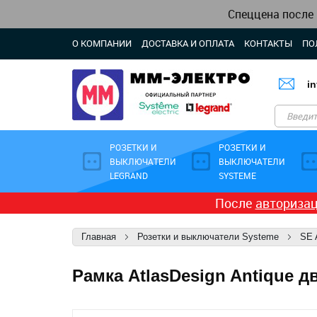
Спеццена после
О КОМПАНИИ
ДОСТАВКА И ОПЛАТА
КОНТАКТЫ
ПО
i
РОЗЕТКИ И
РОЗЕТКИ И
ВЫКЛЮЧАТЕЛИ
ВЫКЛЮЧАТЕЛИ
LEGRAND
SYSTEME
После
авториза
Главная
Розетки и выключатели Systeme
SE 
Рамка AtlasDesign Antique д