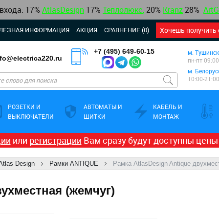
 входа: 17%
AtlasDesign
17
%
Теплолюкс
,
20%
Kranz
28%
ArtG
ЛЕЗНАЯ ИНФОРМАЦИЯ
АКЦИЯ
СРАВНЕНИЕ (0)
Хочешь получить 
+7 (495) 649-60-15
м. Тушинск
nfo@electrica220.ru
пн-пт 09:00
м. Белорус
10:00-21:0
РОЗЕТКИ И
АВТОМАТЫ И
КАБЕЛЬ И
ВЫКЛЮЧАТЕЛИ
ЩИТКИ
МОНТАЖ
ции
или
регистрации
Вам сразу будут доступны цены
Atlas Design
Рамки ANTIQUE
Рамка AtlasDesign Antique двухмес
вухместная (жемчуг)