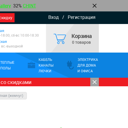
allery
32%
CHINT
Вход
/
Регистрация
скидку
ая:
Корзина
-18:00, сб-вс 10:00-18:30
ская
0 товаров
0 вс.-выходной
КАБЕЛЬ
ЭЛЕКТРИКА
ТЕПЛЫЕ
КАНАЛЫ
ДЛЯ ДОМА
ПОЛЫ
ЛЮЧКИ
И ОФИСА
 со скидками
тная (жемчуг)