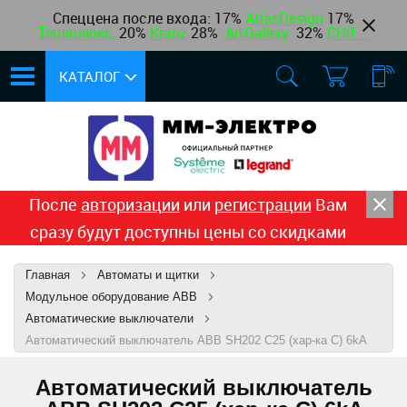
Спеццена после входа: 17%
AtlasDesign
17
%
Теплолюкс
,
20%
Kranz
28%
ArtGallery
32%
CHINT
КАТАЛОГ
После
авторизации
или
регистрации
Вам
сразу будут доступны цены со скидками
Главная
Автоматы и щитки
Модульное оборудование ABB
Автоматические выключатели
Автоматический выключатель ABB SH202 C25 (хар-ка C) 6kA
Автоматический выключатель