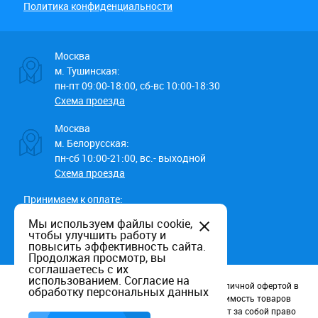
Политика конфиденциальности
Москва
м. Тушинская:
пн-пт 09:00-18:00, сб-вс 10:00-18:30
Схема проезда
Москва
м. Белорусская:
пн-сб 10:00-21:00, вс.- выходной
Схема проезда
Принимаем к оплате:
Мы используем файлы cookie,
чтобы улучшить работу и
повысить эффективность сайта.
Продолжая просмотр, вы
соглашаетесь с их
использованием.
Согласие на
Данный информационный ресурс не является публичной офертой в
обработку персональных данных
соотв. со статьей 437 (п.2) ГК РФ. Наличие и стоимость товаров
уточняйте по телефону. Производители оставляют за собой право