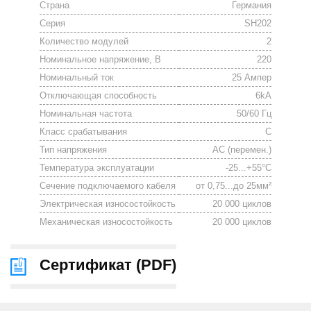
Страна
Германия
Серия
SH202
Количество модулей
2
Номинальное напряжение, В
220
Номинальный ток
25 Ампер
Отключающая способность
6kA
Номинальная частота
50/60 Гц
Класс срабатывания
C
Тип напряжения
АС (перемен.)
Температура эксплуатации
-25...+55°С
Сечение подключаемого кабеля
от 0,75...до 25мм²
Электрическая износостойкость
20 000 циклов
Механическая износостойкость
20 000 циклов
Сертификат (
PDF
)