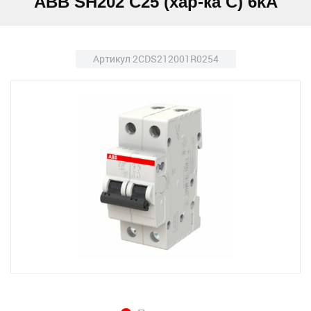
ABB SH202 C25 (хар-ка C) 6kA
Артикул 2CDS212001R0254