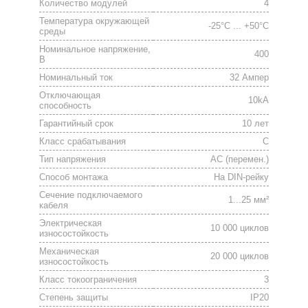
Количество модулей
4
Температура окружающей
-25°C ... +50°C
среды
Номинальное напряжение,
400
В
Номинальный ток
32 Ампер
Отключающая
10kA
способность
Гарантийный срок
10 лет
Класс срабатывания
C
Тип напряжения
АС (перемен.)
Способ монтажа
На DIN-рейку
Сечение подключаемого
1...25 мм²
кабеля
Электрическая
10 000 циклов
износостойкость
Механическая
20 000 циклов
износостойкость
Класс токоограничения
3
Степень защиты
IP20