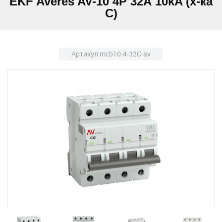
EKF Averes AV-10 4P 32А 10kA (х-ка
C)
Артикул mcb10-4-32C-av