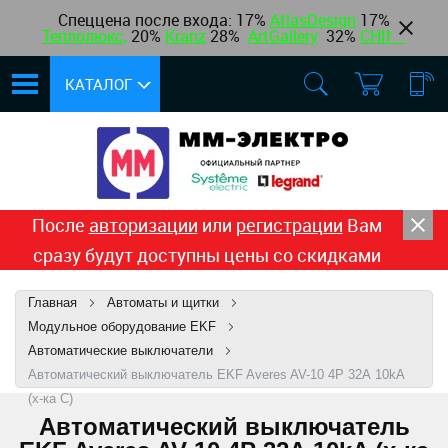
Спеццена после входа: 17%
AtlasDesign
17
%
Теплолюкс
,
20%
Kranz
28%
ArtGallery
32%
CHINT
КАТАЛОГ
После
авторизации
или
регистрации
Вам
сразу будут доступны цены со скидками
Главная
Автоматы и щитки
Модульное оборудование EKF
Автоматические выключатели
Автоматический выключатель EKF Averes AV-10 4P 32А 10kA
(х-ка C)
Автоматический выключатель