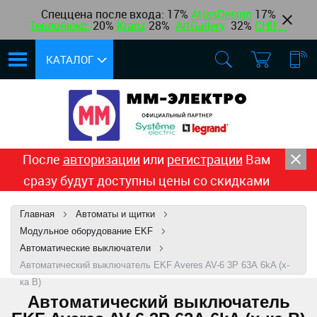
Спеццена после входа: 17%
AtlasDesign
17
%
Теплолюкс
,
20%
Kranz
28%
ArtGallery
32%
CHINT
КАТАЛОГ
После
авторизации
или
регистрации
Вам
сразу будут доступны цены со скидками
Главная
Автоматы и щитки
Модульное оборудование EKF
Автоматические выключатели
Автоматический выключатель EKF Averes AV-6 3P 63А 6kA (х-
ка B)
Автоматический выключатель