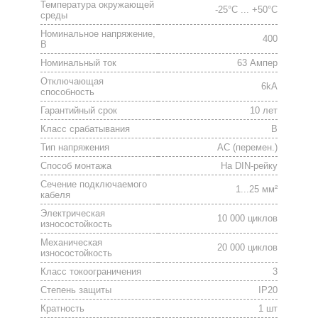
Температура окружающей
-25°C ... +50°C
среды
Номинальное напряжение,
400
В
Номинальный ток
63 Ампер
Отключающая
6kA
способность
Гарантийный срок
10 лет
Класс срабатывания
B
Тип напряжения
АС (перемен.)
Способ монтажа
На DIN-рейку
Сечение подключаемого
1...25 мм²
кабеля
Электрическая
10 000 циклов
износостойкость
Механическая
20 000 циклов
износостойкость
Класс токоограничения
3
Степень защиты
IP20
Кратность
1 шт