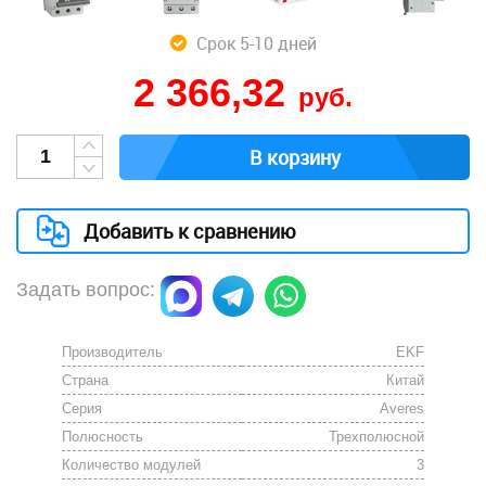
Срок 5-10 дней
2 366,32
руб.
В корзину
Добавить к сравнению
Задать вопрос:
Производитель
EKF
Страна
Китай
Серия
Averes
Полюсность
Трехполюсной
Количество модулей
3