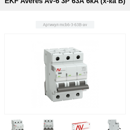
EKF Averes AV-6 3P 63А 6kA (х-ка B)
Артикул mcb6-3-63B-av