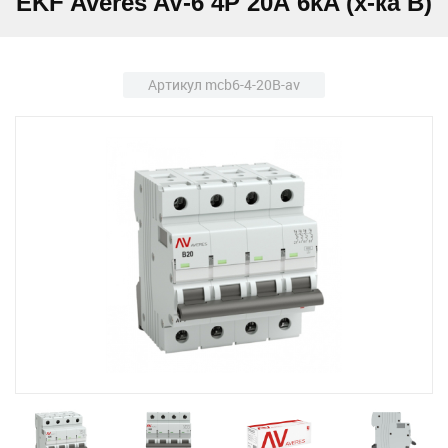
EKF Averes AV-6 4P 20А 6kA (х-ка B)
Артикул mcb6-4-20B-av