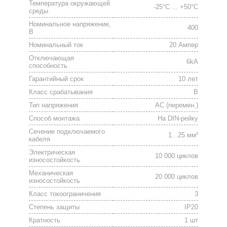
Температура окружающей
-25°C ... +50°C
среды
Номинальное напряжение,
400
В
Номинальный ток
20 Ампер
Отключающая
6kA
способность
Гарантийный срок
10 лет
Класс срабатывания
B
Тип напряжения
АС (перемен.)
Способ монтажа
На DIN-рейку
Сечение подключаемого
1...25 мм²
кабеля
Электрическая
10 000 циклов
износостойкость
Механическая
20 000 циклов
износостойкость
Класс токоограничения
3
Степень защиты
IP20
Кратность
1 шт