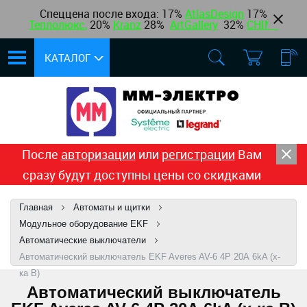
Спеццена после входа: 17%
AtlasDesign
17
%
Теплолюкс
,
20%
Kranz
28%
ArtGallery
32%
CHINT
КАТАЛОГ
После
авторизации
или
регистрации
Вам
сразу будут доступны цены со скидками
Главная
Автоматы и щитки
Модульное оборудование EKF
Автоматические выключатели
Автоматический выключатель EKF Averes AV-6 4P 20А 6kA (х-
ка B)
Автоматический выключатель