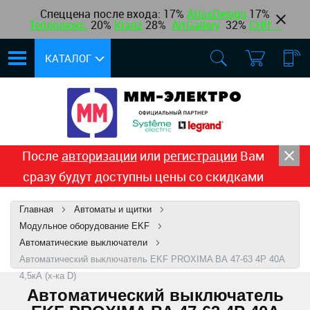
Спеццена после входа: 17%
AtlasDesign
17
%
Теплолюкс
,
20%
Kranz
28%
ArtGallery
32%
CHINT
КАТАЛОГ
После
авторизации
или
регистрации
Вам
сразу будут доступны цены со скидками
Главная
Автоматы и щитки
Модульное оборудование EKF
Автоматические выключатели
Автоматический выключатель EKF PROXIMA ВА 47-63 4Р 40А
4,5кА (х-ка D)
Автоматический выключатель