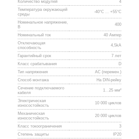
Количество модулей
4
Температура окружающей
-40°C ... +55°C
среды
Номинальное напряжение,
400
В
Номинальный ток
40 Ампер
Отключающая
4,5kА
способность
Гарантийный срок
7 лет
Класс срабатывания
D
Тип напряжения
АС (перемен.)
Способ монтажа
На DIN-рейку
Сечение подключаемого
1...25 мм²
кабеля
Электрическая
10 000 циклов
износостойкость
Механическая
20 000 циклов
износостойкость
Класс токоограничения
3
Степень защиты
IP20