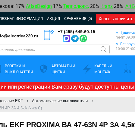
 входа: 17%
AtlasDesign
17
%
Теплолюкс
,
20%
Kranz
28%
ArtG
ЛЕЗНАЯ ИНФОРМАЦИЯ
АКЦИЯ
СРАВНЕНИЕ (0)
Хочешь получить 
+7 (495) 649-60-15
м. Тушинск
nfo@electrica220.ru
пн-пт 09:00
м. Белорус
10:00-21:0
РОЗЕТКИ И
АВТОМАТЫ И
КАБЕЛЬ И
ВЫКЛЮЧАТЕЛИ
ЩИТКИ
МОНТАЖ
ции
или
регистрации
Вам сразу будут доступны цены
дование EKF
Автоматические выключатели
 4Р 3А 4,5кА (х-ка C)
 EKF PROXIMA ВА 47-63N 4Р 3А 4,5кА