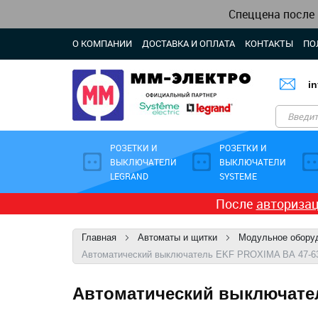
Спеццена после
О КОМПАНИИ
ДОСТАВКА И ОПЛАТА
КОНТАКТЫ
ПО
i
РОЗЕТКИ И
РОЗЕТКИ И
ВЫКЛЮЧАТЕЛИ
ВЫКЛЮЧАТЕЛИ
LEGRAND
SYSTEME
После
авториза
Главная
Автоматы и щитки
Модульное обору
Автоматический выключатель EKF PROXIMA ВА 47-63N
Автоматический выключатель