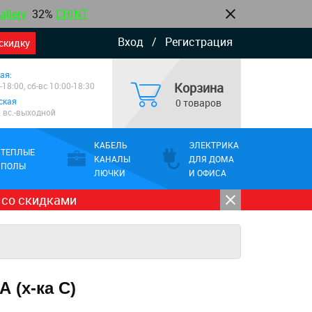
allery
32%
CHINT
Вход
/
Регистрация
скидку
ая:
Корзина
-18:00, сб-вс 10:00-18:30
ская
0 товаров
0 вс.-выходной
КАБЕЛЬ
ЭЛЕКТРИКА
ТЕПЛЫЕ
КАНАЛЫ
ДЛЯ ДОМА
ПОЛЫ
ЛЮЧКИ
И ОФИСА
 со скидками
 (х-ка C)