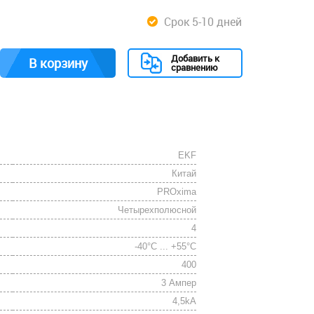
Срок 5-10 дней
Добавить к
В корзину
сравнению
EKF
Китай
PROxima
Четырехполюсной
4
-40°C ... +55°C
400
3 Ампер
4,5kА