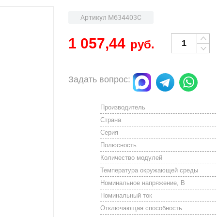
Артикул M634403C
1 057,44
руб.
Задать вопрос:
Производитель
Страна
Серия
Полюсность
Количество модулей
Температура окружающей среды
Номинальное напряжение, В
Номинальный ток
Отключающая способность