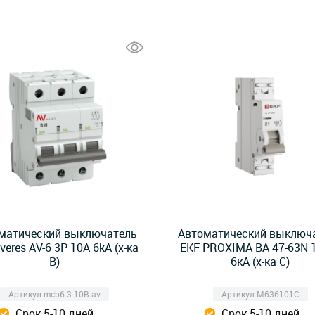
матический выключатель
Автоматический выключ
veres AV-6 3P 10А 6kA (х-ка
EKF PROXIMA ВА 47-63N 
B)
6кА (х-ка C)
Артикул mcb6-3-10B-av
Артикул M636101C
Срок 5-10 дней
Срок 5-10 дней