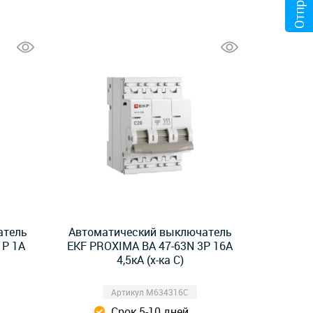
атель
Автоматический выключатель
1Р 1А
EKF PROXIMA ВА 47-63N 3Р 16А
4,5кА (х-ка C)
Артикул M634316C
Срок 5-10 дней