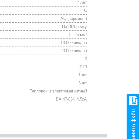
7 лет
C
АС (перемен.)
На DIN-рейку
1...25 мм²
10 000 циклов
20 000 циклов
3
IP20
1 шт
3 шт
Тепловой и электромагнитный
ВА 47-63N 4,5кА
Отправить файл