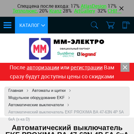
Спеццена после входа: 17%
AtlasDesign
17
%
Теплолюкс
,
20%
Kranz
28%
ArtGallery
32%
CHINT
КАТАЛОГ
После
авторизации
или
регистрации
Вам
сразу будут доступны цены со скидками
Главная
Автоматы и щитки
Модульное оборудование EKF
Автоматические выключатели
Автоматический выключатель EKF PROXIMA ВА 47-63N 4Р 5А
6кА (х-ка D)
Автоматический выключатель