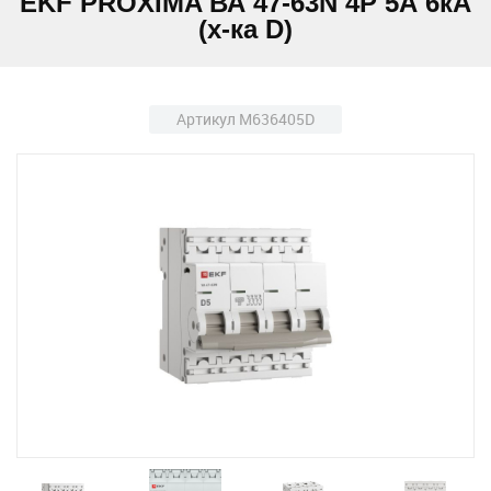
EKF PROXIMA ВА 47-63N 4Р 5А 6кА
(х-ка D)
Артикул M636405D