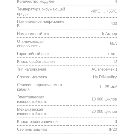
Количество модулей
4
Температура окружающей
-40°C ... +55°C
среды
Номинальное напряжение,
400
В
Номинальный ток
5 Ампер
Отключающая
6kA
способность
Гарантийный срок
7 лет
Класс срабатывания
D
Тип напряжения
АС (перемен.)
Способ монтажа
На DIN-рейку
Сечение подключаемого
1...25 мм²
кабеля
Электрическая
10 000 циклов
износостойкость
Механическая
20 000 циклов
износостойкость
Класс токоограничения
3
Степень защиты
IP20