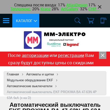
Спеццена после входа: 17%
AtlasDesign
17
%
Теплолюкс
,
20%
Kranz
28%
ArtGallery
32%
CHINT
КАТАЛОГ
После
авторизации
или
регистрации
Вам
сразу будут доступны цены со скидками
Главная
Автоматы и щитки
Модульное оборудование EKF
Автоматические выключатели
Автоматический выключатель EKF PROXIMA ВА 47-63N 4Р
63А 6кА (х-ка D)
Автоматический выключатель