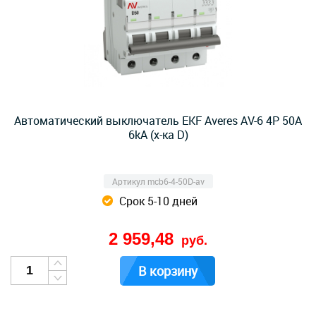
Автоматический выключатель EKF Averes AV-6 4P 50А
6kA (х-ка D)
Артикул mcb6-4-50D-av
Срок 5-10 дней
2 959,48
руб.
В корзину