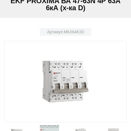
EKF PROXIMA ВА 47-63N 4Р 63А
6кА (х-ка D)
Артикул M636463D