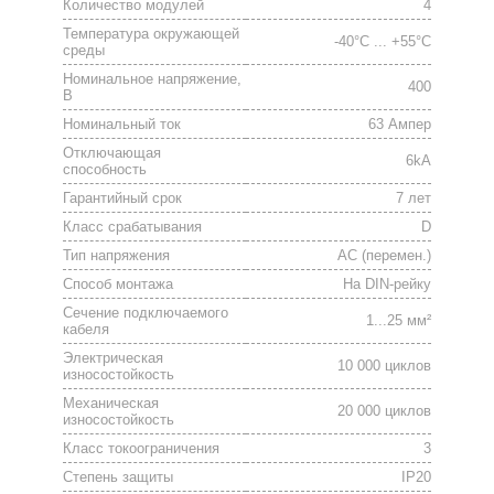
Количество модулей
4
Температура окружающей
-40°C ... +55°C
среды
Номинальное напряжение,
400
В
Номинальный ток
63 Ампер
Отключающая
6kA
способность
Гарантийный срок
7 лет
Класс срабатывания
D
Тип напряжения
АС (перемен.)
Способ монтажа
На DIN-рейку
Сечение подключаемого
1...25 мм²
кабеля
Электрическая
10 000 циклов
износостойкость
Механическая
20 000 циклов
износостойкость
Класс токоограничения
3
Степень защиты
IP20