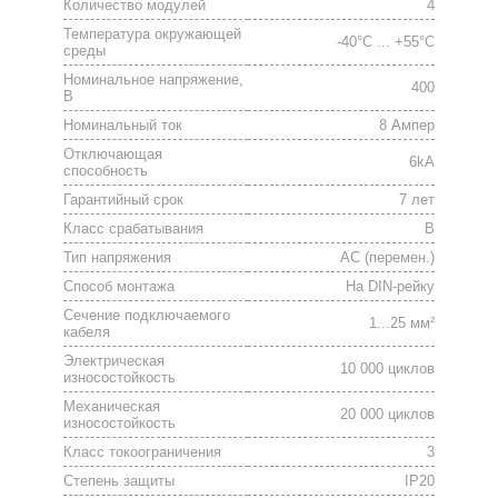
Количество модулей
4
Температура окружающей
-40°C ... +55°C
среды
Номинальное напряжение,
400
В
Номинальный ток
8 Ампер
Отключающая
6kA
способность
Гарантийный срок
7 лет
Класс срабатывания
B
Тип напряжения
АС (перемен.)
Способ монтажа
На DIN-рейку
Сечение подключаемого
1...25 мм²
кабеля
Электрическая
10 000 циклов
износостойкость
Механическая
20 000 циклов
износостойкость
Класс токоограничения
3
Степень защиты
IP20