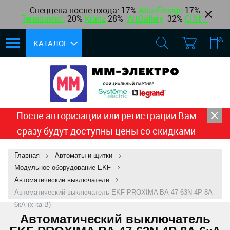
Спеццена после входа: 17%
AtlasDesign
17
%
Теплолюкс
,
20%
Kranz
28%
ArtGallery
32%
CHINT
КАТАЛОГ
После
авторизации
или
регистрации
Вам
сразу будут доступны цены со скидками
Главная
Автоматы и щитки
Модульное оборудование EKF
Автоматические выключатели
Автоматический выключатель EKF PROXIMA ВА 47-63N 4Р 8А
6кА (х-ка B)
Автоматический выключатель