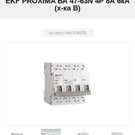
EKF PROXIMA ВА 47-63N 4Р 8А 6кА
(х-ка B)
Артикул M636408B