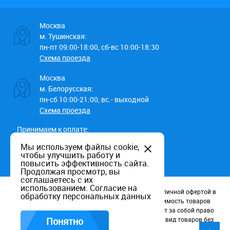
Москва
м. Тушинская:
пн-пт 09:00-18:00, сб-вс 10:00-18:30
Схема проезда
Москва
м. Белорусская:
пн-сб 10:00-21:00, вс.- выходной
Схема проезда
Принимаем к оплате:
Мы используем файлы cookie,
чтобы улучшить работу и
повысить эффективность сайта.
Продолжая просмотр, вы
соглашаетесь с их
использованием.
Согласие на
Данный информационный ресурс не является публичной офертой в
обработку персональных данных
соотв. со статьей 437 (п.2) ГК РФ. Наличие и стоимость товаров
уточняйте по телефону. Производители оставляют за собой право
изменять технические характеристики и внешний вид товаров без
Понятно
предварительного уведомления.