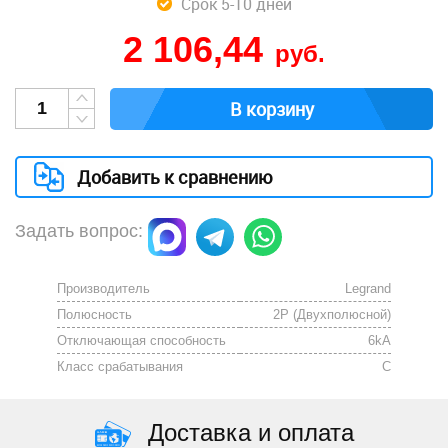
Срок 5-10 дней
2 106,44
руб.
В корзину
Добавить к сравнению
Задать вопрос:
Производитель
Legrand
Полюсность
2P (Двухполюсной)
Отключающая способность
6kА
Класс срабатывания
C
Доставка и оплата