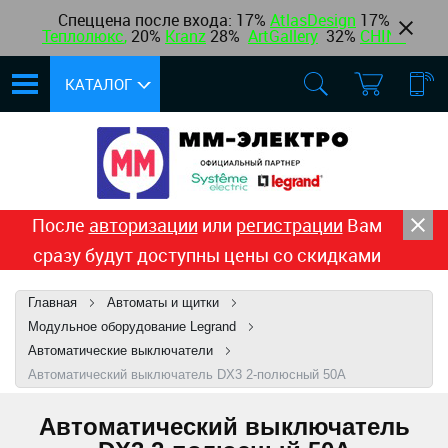
Спеццена после входа: 17%
AtlasDesign
17
%
Теплолюкс
,
20%
Kranz
28%
ArtGallery
32%
CHINT
КАТАЛОГ
После
авторизации
или
регистрации
Вам
сразу будут доступны цены со скидками
Главная
Автоматы и щитки
Модульное оборудование Legrand
Автоматические выключатели
Автоматический выключатель DX3 2-полюсный 50А
Автоматический выключатель