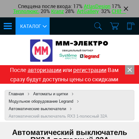
Спеццена после входа: 17%
AtlasDesign
17
%
Теплолюкс
,
20%
Kranz
28%
ArtGallery
32%
CHINT
КАТАЛОГ
После
авторизации
или
регистрации
Вам
сразу будут доступны цены со скидками
Главная
Автоматы и щитки
Модульное оборудование Legrand
Автоматические выключатели
Автоматический выключатель RX3 1-полюсный 32А
Автоматический выключатель