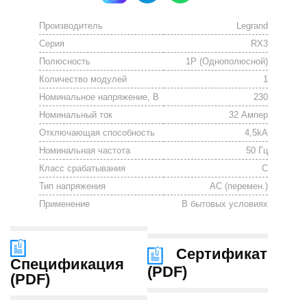
Производитель
Legrand
Серия
RX3
Полюсность
1P (Однополюсной)
Количество модулей
1
Номинальное напряжение, В
230
Номинальный ток
32 Ампер
Отключающая способность
4,5kА
Номинальная частота
50 Гц
Класс срабатывания
C
Тип напряжения
АС (перемен.)
Применение
В бытовых условиях
Сертификат
Спецификация
(
PDF
)
(
PDF
)