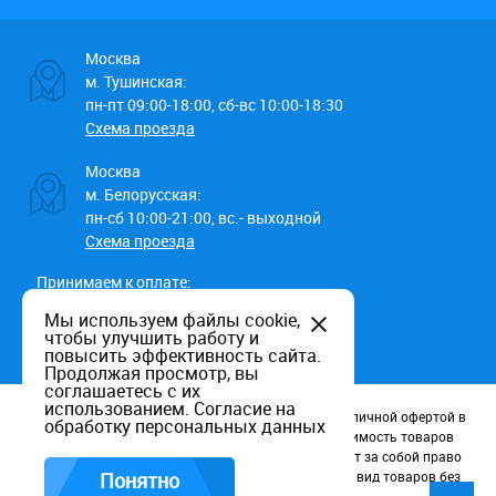
Москва
м. Тушинская:
пн-пт 09:00-18:00, сб-вс 10:00-18:30
Схема проезда
Москва
м. Белорусская:
пн-сб 10:00-21:00, вс.- выходной
Схема проезда
Принимаем к оплате:
Мы используем файлы cookie,
чтобы улучшить работу и
повысить эффективность сайта.
Продолжая просмотр, вы
соглашаетесь с их
использованием.
Согласие на
Данный информационный ресурс не является публичной офертой в
обработку персональных данных
соотв. со статьей 437 (п.2) ГК РФ. Наличие и стоимость товаров
уточняйте по телефону. Производители оставляют за собой право
изменять технические характеристики и внешний вид товаров без
Понятно