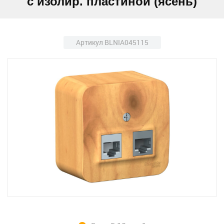
с изолир. пластиной (ясень)
Артикул BLNIA045115