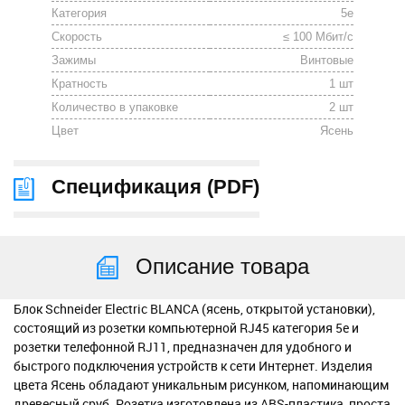
Категория
5е
Скорость
≤ 100 Мбит/с
Зажимы
Винтовые
Кратность
1 шт
Количество в упаковке
2 шт
Цвет
Ясень
Спецификация (
PDF
)
Описание товара
Блок Schneider Electric BLANCA (ясень, открытой установки),
состоящий из розетки компьютерной RJ45 категория 5е и
розетки телефонной RJ11, предназначен для удобного и
быстрого подключения устройств к сети Интернет. Изделия
цвета Ясень обладают уникальным рисунком, напоминающим
древесный сруб. Розетка изготовлена из ABS-пластика, проста