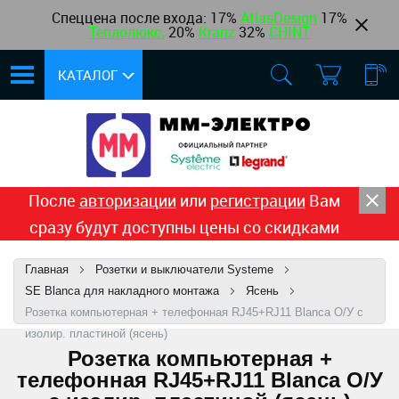
Спеццена после входа: 17%
AtlasDesign
17
%
Теплолюкс
,
20%
Kranz
32%
CHINT
КАТАЛОГ
После
авторизации
или
регистрации
Вам
сразу будут доступны цены со скидками
Главная
Розетки и выключатели Systeme
SE Blanca для накладного монтажа
Ясень
Розетка компьютерная + телефонная RJ45+RJ11 Blanca О/У с
изолир. пластиной (ясень)
Розетка компьютерная +
телефонная RJ45+RJ11 Blanca О/У