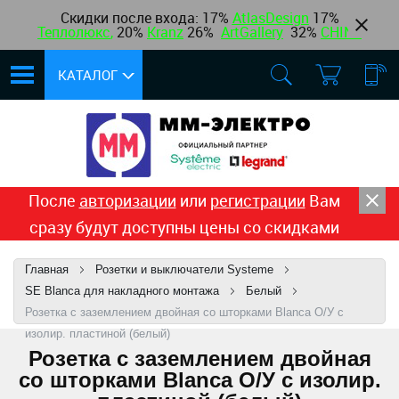
Скидки после входа: 17%
AtlasDesign
17
%
Теплолюкс
,
20%
Kranz
26%
ArtGallery
32%
CHINT
КАТАЛОГ
После
авторизации
или
регистрации
Вам
сразу будут доступны цены со скидками
Главная
Розетки и выключатели Systeme
SE Blanca для накладного монтажа
Белый
Розетка с заземлением двойная со шторками Blanca О/У с
изолир. пластиной (белый)
Розетка с заземлением двойная
со шторками Blanca О/У с изолир.