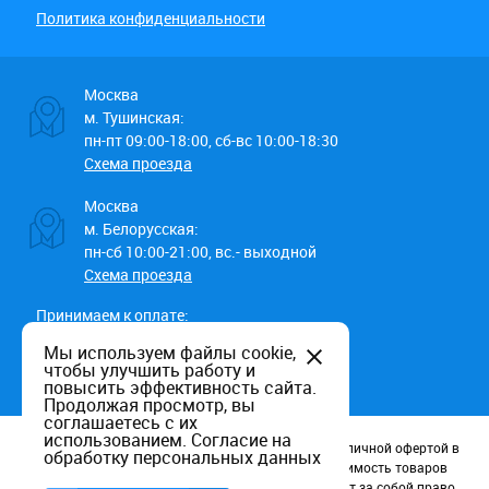
Политика конфиденциальности
Москва
м. Тушинская:
пн-пт 09:00-18:00, сб-вс 10:00-18:30
Схема проезда
Москва
м. Белорусская:
пн-сб 10:00-21:00, вс.- выходной
Схема проезда
Принимаем к оплате:
Мы используем файлы cookie,
чтобы улучшить работу и
повысить эффективность сайта.
Продолжая просмотр, вы
соглашаетесь с их
использованием.
Согласие на
Данный информационный ресурс не является публичной офертой в
обработку персональных данных
соотв. со статьей 437 (п.2) ГК РФ. Наличие и стоимость товаров
уточняйте по телефону. Производители оставляют за собой право