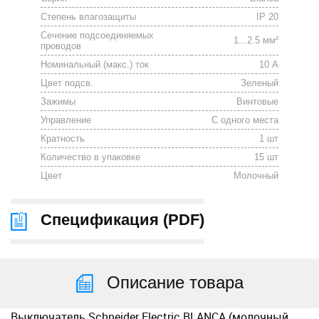
Степень влагозащиты
IP 20
Сечение подсоединяемых
1...2.5 мм²
проводов
Номинальный (макс.) ток
10 А
Цвет подсв.
Зеленый
Зажимы
Винтовые
Управление
С одного места
Кратность
1 шт
Количество в упаковке
15 шт
Цвет
Молочный
Спецификация (
PDF
)
Описание товара
Выключатель Schneider Electric BLANCA (молочный,