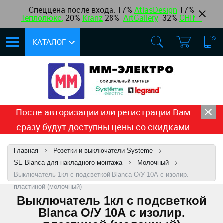
Спеццена после входа: 17%
AtlasDesign
17
%
Теплолюкс
,
20%
Kranz
28%
ArtGallery
32%
CHINT
КАТАЛОГ
После
авторизации
или
регистрации
Вам
сразу будут доступны цены со скидками
Главная
Розетки и выключатели Systeme
SE Blanca для накладного монтажа
Молочный
Выключатель 1кл с подсветкой Blanca О/У 10А с изолир.
пластиной (молочный)
Выключатель 1кл с подсветкой
Blanca О/У 10А с изолир.