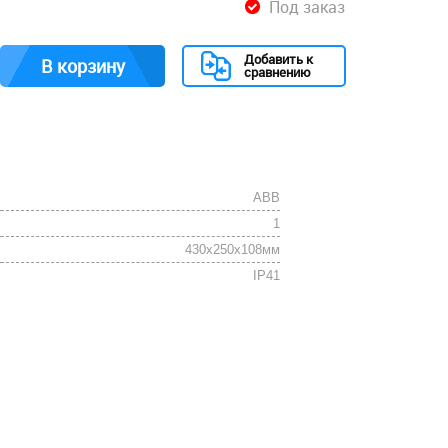
Под заказ
Добавить к
В корзину
сравнению
ABB
1
430x250x108мм
IP41