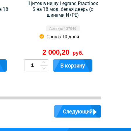
Щиток в нишу Legrand Practibox
а 18
S на 18 мод. белая дверь (с
шинами N+PE)
Артикул 137546
Срок 5-10 дней
2 000,20
руб.
В корзину
Следующий