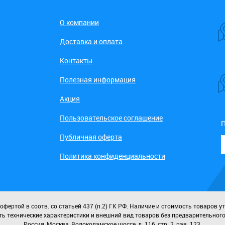
О компании
Доставка и оплата
Контакты
Полезная информация
Акция
Пользовательское соглашение
П
Публичная оферта
Политика конфиденциальности
ертой в соотв. со статьей 437 (п.2) ГК РФ. Наличие и стоимость товаров у
ь технические характеристики и внешний вид товаров без предварительног
Россия, Москва, Волоколамское шоссе, д. 116, стр. 2, пав. 123.