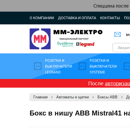
Спеццена после
О КОМПАНИИ
ДОСТАВКА И ОПЛАТА
КОНТАКТЫ
ПО
i
РОЗЕТКИ И
РОЗЕТКИ И
ВЫКЛЮЧАТЕЛИ
ВЫКЛЮЧАТЕЛИ
LEGRAND
SYSTEME
После
авториза
Главная
Автоматы и щитки
Боксы ABB
Д
Бокс в нишу ABB Mistral41 н