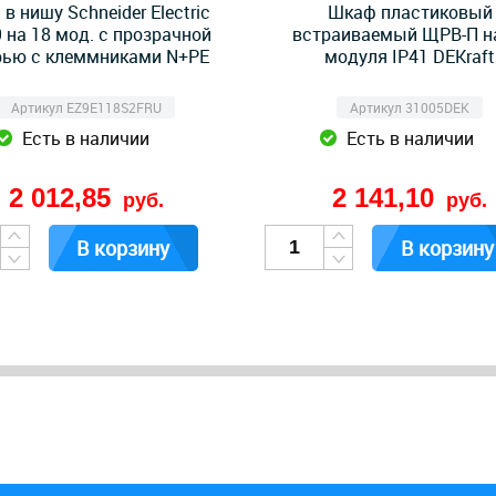
 в нишу Schneider Electric
Шкаф пластиковый
9 на 18 мод. с прозрачной
встраиваемый ЩРВ-П н
рью с клеммниками N+PE
модуля IP41 DEKraft
Артикул EZ9E118S2FRU
Артикул 31005DEK
Есть в наличии
Есть в наличии
2 012,85
2 141,10
руб.
руб.
В корзину
В корзину