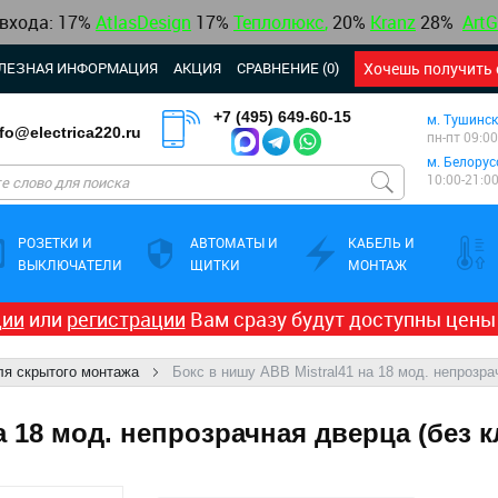
 входа: 17%
AtlasDesign
17
%
Теплолюкс
,
20%
Kranz
28%
ArtG
ЛЕЗНАЯ ИНФОРМАЦИЯ
АКЦИЯ
СРАВНЕНИЕ (0)
Хочешь получить 
+7 (495) 649-60-15
м. Тушинск
nfo@electrica220.ru
пн-пт 09:00
м. Белорус
10:00-21:0
РОЗЕТКИ И
АВТОМАТЫ И
КАБЕЛЬ И
ВЫКЛЮЧАТЕЛИ
ЩИТКИ
МОНТАЖ
ции
или
регистрации
Вам сразу будут доступны цены
ля скрытого монтажа
Бокс в нишу ABB Mistral41 на 18 мод. непрозра
а 18 мод. непрозрачная дверца (без 