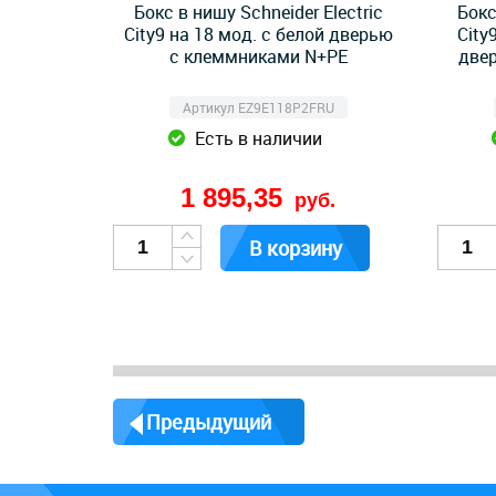
Бокс в нишу Schneider Electric
Бокс
City9 на 18 мод. с белой дверью
City
с клеммниками N+PE
две
Артикул EZ9E118P2FRU
Есть в наличии
1 895,35
руб.
В корзину
Предыдущий