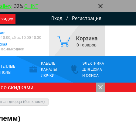
allery
32%
CHINT
Вход
/
Регистрация
скидку
ая:
Корзина
-18:00, сб-вс 10:00-18:30
ская
0 товаров
0 вс.-выходной
КАБЕЛЬ
ЭЛЕКТРИКА
ТЕПЛЫЕ
КАНАЛЫ
ДЛЯ ДОМА
ПОЛЫ
ЛЮЧКИ
И ОФИСА
 со скидками
чная дверца (без клемм)
клемм)