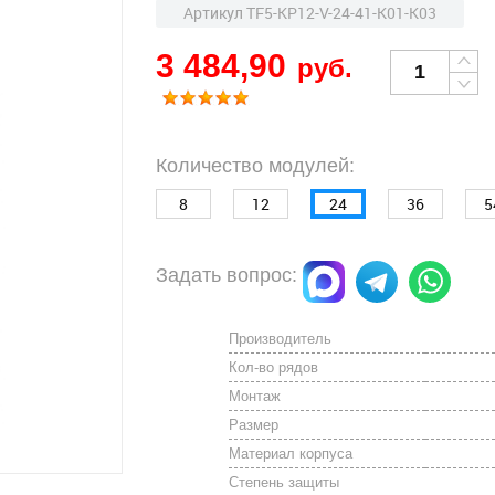
Артикул TF5-KP12-V-24-41-K01-K03
3 484,90
руб.
Количество модулей:
8
12
24
36
5
Задать вопрос:
Производитель
Кол-во рядов
Монтаж
Размер
Материал корпуса
Степень защиты