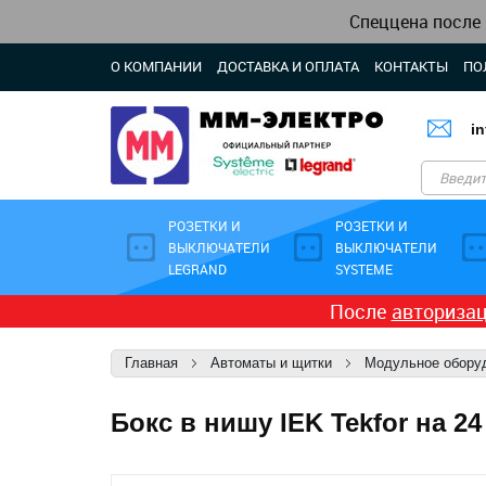
Спеццена после
О КОМПАНИИ
ДОСТАВКА И ОПЛАТА
КОНТАКТЫ
ПО
i
РОЗЕТКИ И
РОЗЕТКИ И
ВЫКЛЮЧАТЕЛИ
ВЫКЛЮЧАТЕЛИ
LEGRAND
SYSTEME
После
авториза
Главная
Автоматы и щитки
Модульное обору
Бокс в нишу IEK Tekfor на 2