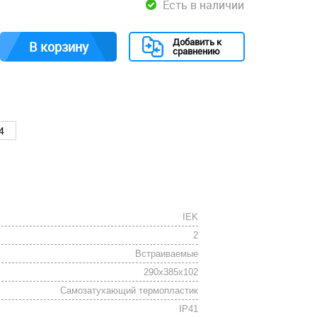
Есть в наличии
Добавить к
В корзину
сравнению
4
IEK
2
Встраиваемые
290x385x102
Cамозатухающий термопластик
IP41