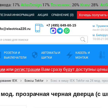
 входа: 17%
AtlasDesign
17
%
Теплолюкс
,
20%
Kranz
28%
ArtG
ЛЕЗНАЯ ИНФОРМАЦИЯ
АКЦИЯ
СРАВНЕНИЕ (0)
Хочешь получить 
+7 (495) 649-60-15
м. Тушинск
nfo@electrica220.ru
пн-пт 09:00
м. Белорус
10:00-21:0
РОЗЕТКИ И
АВТОМАТЫ И
КАБЕЛЬ И
ВЫКЛЮЧАТЕЛИ
ЩИТКИ
МОНТАЖ
ции
или
регистрации
Вам сразу будут доступны цены
дование IEK
Боксы Tekfor
Бокс в нишу IEK Tekfor на 24 мод. про
4 мод. прозрачная черная дверца (с 