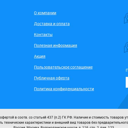
О компании
Доставка и оплата
Контакты
Полезная информация
Акция
Пользовательское соглашение
П
Публичная оферта
Политика конфиденциальности
ертой в соотв. со статьей 437 (п.2) ГК РФ. Наличие и стоимость товаров у
ь технические характеристики и внешний вид товаров без предварительног
Россия, Москва, Волоколамское шоссе, д. 116, стр. 2, пав. 123.