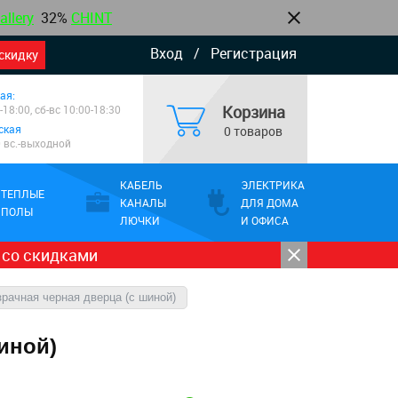
allery
32%
CHINT
Вход
/
Регистрация
скидку
ая:
Корзина
-18:00, сб-вс 10:00-18:30
ская
0 товаров
0 вс.-выходной
КАБЕЛЬ
ЭЛЕКТРИКА
ТЕПЛЫЕ
КАНАЛЫ
ДЛЯ ДОМА
ПОЛЫ
ЛЮЧКИ
И ОФИСА
 со скидками
зрачная черная дверца (с шиной)
шиной)