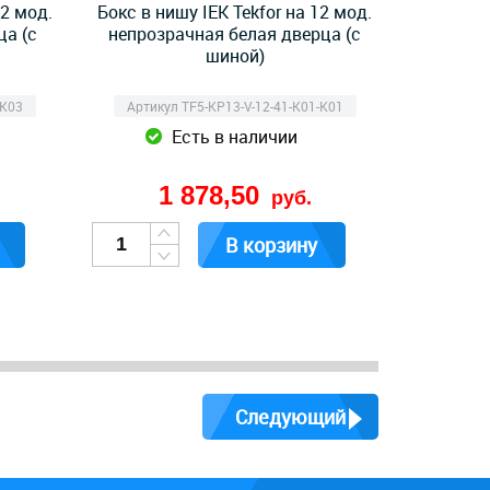
12 мод.
Бокс в нишу IEK Tekfor на 12 мод.
ца (с
непрозрачная белая дверца (с
шиной)
-K03
Артикул TF5-KP13-V-12-41-K01-K01
Есть в наличии
1 878,50
руб.
В корзину
Следующий