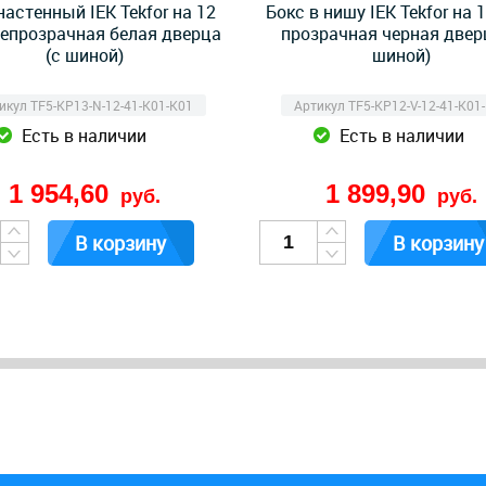
настенный IEK Tekfor на 12
Бокс в нишу IEK Tekfor на 
непрозрачная белая дверца
прозрачная черная двер
(с шиной)
шиной)
икул TF5-KP13-N-12-41-K01-K01
Артикул TF5-KP12-V-12-41-K01
Есть в наличии
Есть в наличии
1 954,60
1 899,90
руб.
руб.
В корзину
В корзину