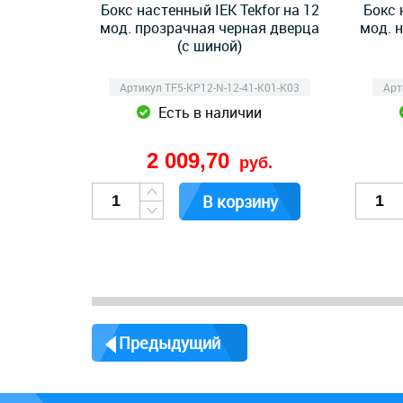
Бокс настенный IEK Tekfor на 12
Бокс 
мод. прозрачная черная дверца
мод. 
(с шиной)
Артикул TF5-KP12-N-12-41-K01-K03
Арт
Есть в наличии
2 009,70
руб.
В корзину
Предыдущий