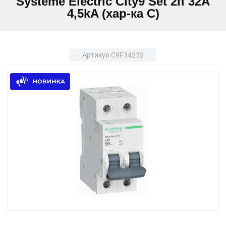
Systeme Electric City9 Set 2п 32A
4,5kA (хар-ка C)
Артикул C9F34232