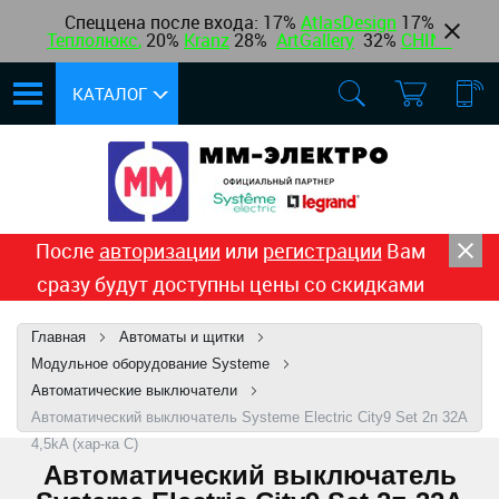
Спеццена после входа: 17%
AtlasDesign
17
%
Теплолюкс
,
20%
Kranz
28%
ArtGallery
32%
CHINT
КАТАЛОГ
После
авторизации
или
регистрации
Вам
сразу будут доступны цены со скидками
Главная
Автоматы и щитки
Модульное оборудование Systeme
Автоматические выключатели
Автоматический выключатель Systeme Electric City9 Set 2п 32A
4,5kA (хар-ка C)
Автоматический выключатель