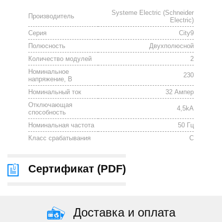
Systeme Electric (Schneider
Производитель
Electric)
Серия
City9
Полюсность
Двухполюсной
Количество модулей
2
Номинальное
230
напряжение, В
Номинальный ток
32 Ампер
Отключающая
4,5kA
способность
Номинальная частота
50 Гц
Класс срабатывания
C
Сертификат (
PDF
)
Доставка и оплата