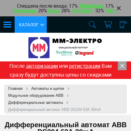
Спеццена после входа: 17%
AtlasDesign
17
%
Теплолюкс
,
20%
Kranz
28%
ArtGallery
32%
CHINT
КАТАЛОГ
После
авторизации
или
регистрации
Вам
сразу будут доступны цены со скидками
Главная
Автоматы и щитки
Модульное оборудование ABB
Дифференциальные автоматы
Дифференциальный автомат ABB DS204 63А 30mA
Дифференциальный автомат ABB