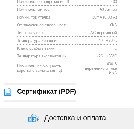
Номинальное напряжение, В
400
Номинальный ток
63 Ампер
Номин. ток утечки
30mA (0.03 А)
Отключающая способность
6kА
Тип тока утечки
АС переменый
Температура хранения
-40...+70°С
Класс срабатывания
C
Температура эксплуатации
-25...+55°С
400 В
Номинальная мощность
переменного тока
короткого замыкания (Iq)
6 кА
Сертификат (
PDF
)
Доставка и оплата