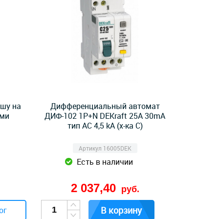
ишу на
Дифференциальный автомат
ами
ДИФ-102 1P+N DEKraft 25A 30mA
тип AC 4,5 kA (х-ка C)
Артикул 16005DEK
Есть в наличии
2 037,40
руб.
В корзину
ог