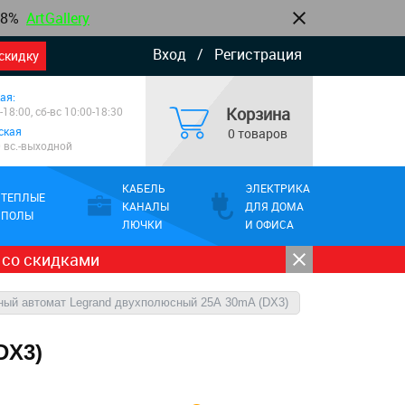
8%
ArtGallery
Вход
/
Регистрация
скидку
ая:
Корзина
-18:00, сб-вс 10:00-18:30
ская
0 товаров
0 вс.-выходной
КАБЕЛЬ
ЭЛЕКТРИКА
ТЕПЛЫЕ
КАНАЛЫ
ДЛЯ ДОМА
ПОЛЫ
ЛЮЧКИ
И ОФИСА
 со скидками
ый автомат Legrand двухполюсный 25А 30mA (DX3)
DX3)