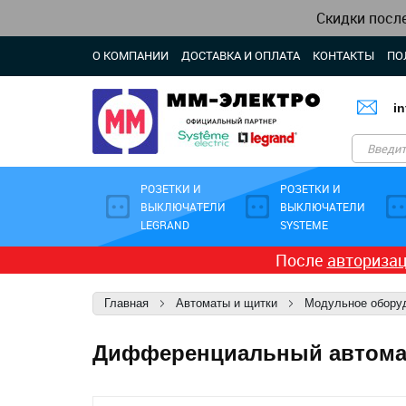
Скидки посл
О КОМПАНИИ
ДОСТАВКА И ОПЛАТА
КОНТАКТЫ
ПО
i
РОЗЕТКИ И
РОЗЕТКИ И
ВЫКЛЮЧАТЕЛИ
ВЫКЛЮЧАТЕЛИ
LEGRAND
SYSTEME
После
авториза
Главная
Автоматы и щитки
Модульное оборуд
Дифференциальный автомат