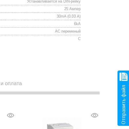
Устанавливается на DIN-рейку
25 Ампер
30mA (0.03 А)
6kА
АС переменый
C
 и оплата
Отправить файл