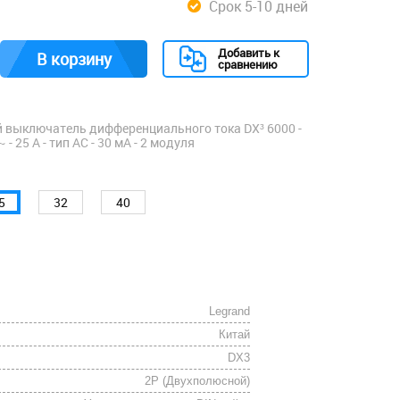
Срок 5-10 дней
Добавить к
В корзину
сравнению
 выключатель дифференциального тока DX³ 6000 -
 - 25 А - тип AС - 30 мА - 2 модуля
5
32
40
Legrand
Китай
DX3
2P (Двухполюсной)