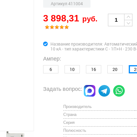
Артикул 411004
3 898,31
руб.
Название производителя: Автоматический
10 кА - тип характеристики С - 1П+Н - 230 В~
Ампер:
6
10
16
20
2
Задать вопрос:
Производитель
Страна
Серия
Полюсность