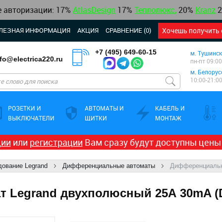
е авторизации:
17%
AtlasDesign
17
%
Теплолюкс
,
20%
Kranz
2
ЛЕЗНАЯ ИНФОРМАЦИЯ
АКЦИЯ
СРАВНЕНИЕ (0)
Хочешь получить 
+7 (495) 649-60-15
м. Тушинск
nfo@electrica220.ru
пн-пт 09:00
м. Белорус
10:00-21:0
РОЗЕТКИ И
АВТОМАТЫ И
КАБЕЛЬ И
ВЫКЛЮЧАТЕЛИ
ЩИТКИ
МОНТАЖ
ции
или
регистрации
Вам сразу будут доступны цены
ование Legrand
Дифференциальные автоматы
Дифференциальн
 Legrand двухполюсный 25А 30mA (