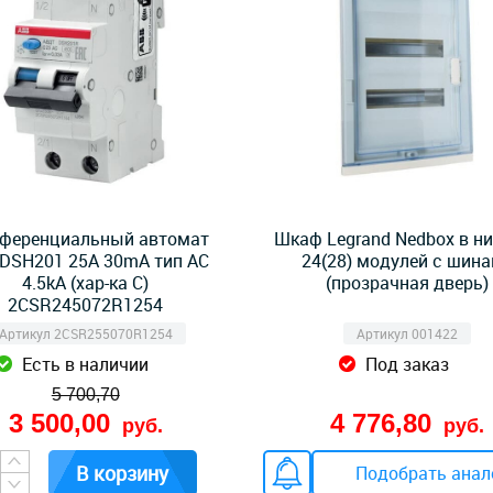
ференциальный автомат
Шкаф Legrand Nedbox в н
DSH201 25А 30mA тип AC
24(28) модулей с шин
4.5kA (хар-ка C)
(прозрачная дверь)
2CSR245072R1254
Артикул 2CSR255070R1254
Артикул 001422
Есть в наличии
Под заказ
5 700,70
3 500,00
4 776,80
руб.
руб.
В корзину
Подобрать анал