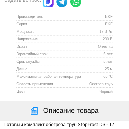
Задать вопрос:
Производитель
EKF
Серия
EKF
Мощность
17 Вт/м
Напряжение
230 В
Экран
Оплетка
Гарантийный срок
5 лет
Срок службы
5 лет
Длина
25 м
Максимальная рабочая температура
65 °C
Область применения
Обогрев труб
Цвет
Черный
Описание товара
Готовый комплект обогрева труб StopFrost DSE-17