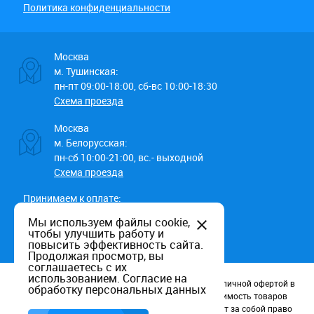
Политика конфиденциальности
Москва
м. Тушинская:
пн-пт 09:00-18:00, сб-вс 10:00-18:30
Схема проезда
Москва
м. Белорусская:
пн-сб 10:00-21:00, вс.- выходной
Схема проезда
Принимаем к оплате:
Мы используем файлы cookie,
чтобы улучшить работу и
повысить эффективность сайта.
Продолжая просмотр, вы
соглашаетесь с их
использованием.
Согласие на
Данный информационный ресурс не является публичной офертой в
обработку персональных данных
соотв. со статьей 437 (п.2) ГК РФ. Наличие и стоимость товаров
уточняйте по телефону. Производители оставляют за собой право