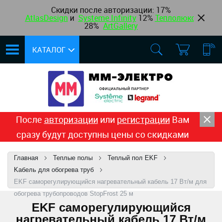
Скидки после авторизации:
17%
AtlasDesign
и
Systeme Infinity
12
%
Теплолюкс
,
28%
ArtGallery
КАТАЛОГ
После
авторизации
или
регистрации
Вам
сразу будут доступны цены со скидками
Главная
Теплые полы
Теплый пол EKF
Kабель для обогрева труб
EKF саморегулирующийся нагревательный кабель 17 Вт/м для
обогрева трубопроводов StopFrost 25 м
EKF саморегулирующийся
нагревательный кабель 17 Вт/м