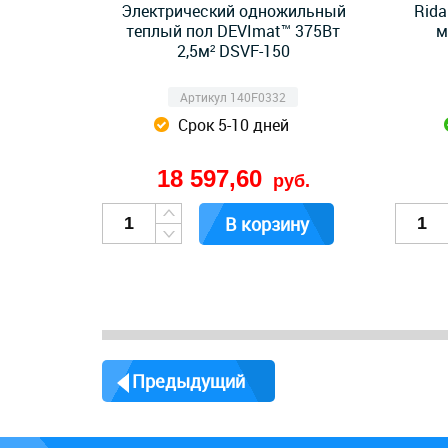
Электрический одножильный
Rida
теплый пол DEVImat™ 375Вт
м
2,5м² DSVF-150
Артикул 140F0332
Срок 5-10 дней
18 597,60
руб.
В корзину
Предыдущий