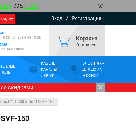
allery
32%
CHINT
Вход
/
Регистрация
скидку
ая:
Корзина
-18:00, сб-вс 10:00-18:30
ская
0 товаров
0 вс.-выходной
КАБЕЛЬ
ЭЛЕКТРИКА
ТЕПЛЫЕ
КАНАЛЫ
ДЛЯ ДОМА
ПОЛЫ
ЛЮЧКИ
И ОФИСА
 со скидками
VImat™ 1200Вт 8м² DSVF-150
DSVF-150