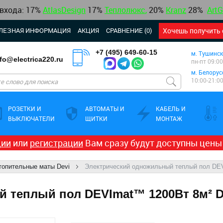
 входа: 17%
AtlasDesign
17
%
Теплолюкс
,
20%
Kranz
28%
ArtG
ЛЕЗНАЯ ИНФОРМАЦИЯ
АКЦИЯ
СРАВНЕНИЕ (0)
Хочешь получить 
+7 (495) 649-60-15
м. Тушинск
nfo@electrica220.ru
пн-пт 09:00
м. Белорус
10:00-21:0
РОЗЕТКИ И
АВТОМАТЫ И
КАБЕЛЬ И
ВЫКЛЮЧАТЕЛИ
ЩИТКИ
МОНТАЖ
ции
или
регистрации
Вам сразу будут доступны цены
топительные маты Devi
Электрический одножильный теплый пол DE
 теплый пол DEVImat™ 1200Вт 8м² 