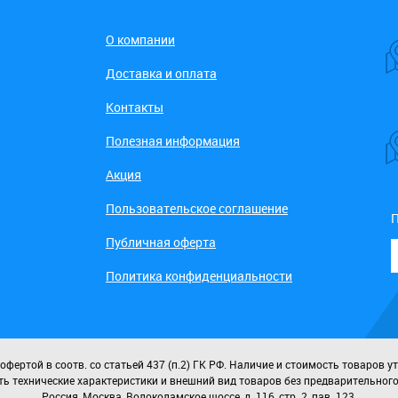
О компании
Доставка и оплата
Контакты
Полезная информация
Акция
Пользовательское соглашение
П
Публичная оферта
Политика конфиденциальности
ертой в соотв. со статьей 437 (п.2) ГК РФ. Наличие и стоимость товаров у
ь технические характеристики и внешний вид товаров без предварительног
Россия, Москва, Волоколамское шоссе, д. 116, стр. 2, пав. 123.