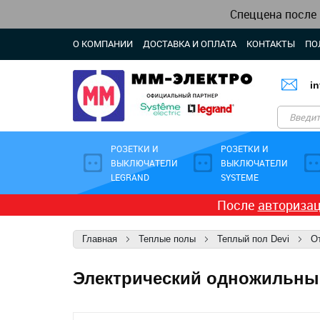
Спеццена после
О КОМПАНИИ
ДОСТАВКА И ОПЛАТА
КОНТАКТЫ
ПО
i
РОЗЕТКИ И
РОЗЕТКИ И
ВЫКЛЮЧАТЕЛИ
ВЫКЛЮЧАТЕЛИ
LEGRAND
SYSTEME
После
авториза
Главная
Теплые полы
Теплый пол Devi
О
Электрический одножильный