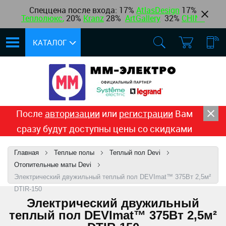
Спеццена после входа: 17%
AtlasDesign
17
%
Теплолюкс
,
20%
Kranz
28%
ArtGallery
32%
CHINT
КАТАЛОГ
После
авторизации
или
регистрации
Вам
сразу будут доступны цены со скидками
Главная
Теплые полы
Теплый пол Devi
Отопительные маты Devi
Электрический двужильный теплый пол DEVImat™ 375Вт 2,5м²
DTIR-150
Электрический двужильный
теплый пол DEVImat™ 375Вт 2,5м²