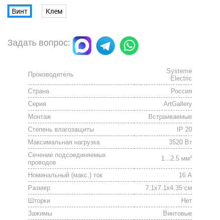
Винт
Клем
Задать вопрос:
Systeme
Производитель
Electric
Страна
Россия
Серия
ArtGallery
Монтаж
Встраиваемые
Степень влагозащиты
IP 20
Максимальная нагрузка
3520 Вт
Сечение подсоединяемых
1...2.5 мм²
проводов
Номинальный (макс.) ток
16 А
Размер
7.1x7.1x4.35 см
Шторки
Нет
Зажимы
Винтовые