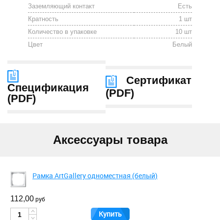
Заземляющий контакт
Есть
Кратность
1 шт
Количество в упаковке
10 шт
Цвет
Белый
Сертификат
Спецификация
(
PDF
)
(
PDF
)
Аксессуары товара
Рамка ArtGallery одноместная (белый)
112,00
руб
Купить