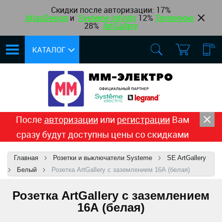
Скидки после авторизации:
17%
AtlasDesign
и
Systeme Infinity
12
%
Теплолюкс
,
28%
ArtGallery
КАТАЛОГ
После
авторизации
или
регистрации
Вам
сразу будут доступны цены со скидками
Главная
Розетки и выключатели Systeme
SE ArtGallery
Белый
Розетка ArtGallery с заземлением 16А (белая)
Розетка ArtGallery с заземлением
16А (белая)