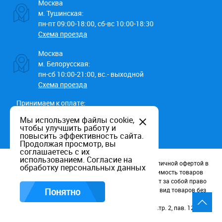
Москва
м. Тушинская:
пн-пт 09:00-18:00, сб-вс 10:00-18:30
Схема проезда
Москва
м. Белорусская:
пн-сб 10:00-21:00, вс.- выходной
Схема проезда
Принимаем к оплате:
Мы используем файлы cookie,
чтобы улучшить работу и
повысить эффективность сайта.
Продолжая просмотр, вы
соглашаетесь с их
использованием.
Согласие на
Данный информационный ресурс не является публичной офертой в
обработку персональных данных
соотв. со статьей 437 (п.2) ГК РФ. Наличие и стоимость товаров
уточняйте по телефону. Производители оставляют за собой право
изменять технические характеристики и внешний вид товаров без
Понятно
предварительного уведомления.
Россия, Москва, Волоколамское шоссе, д. 116, стр. 2, пав. 123.