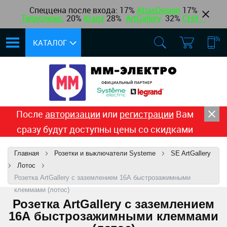
Спеццена после входа: 17%
AtlasDesign
17
%
Теплолюкс
,
20%
Kranz
28%
ArtGallery
32%
CHINT
КАТАЛОГ
После
авторизации
или
регистрации
Вам
сразу будут доступны цены со скидками
Главная
Розетки и выключатели Systeme
SE ArtGallery
Лотос
Розетка ArtGallery с заземлением 16А быстрозажимными
клеммами (лотос)
Розетка ArtGallery с заземлением
16А быстрозажимными клеммами