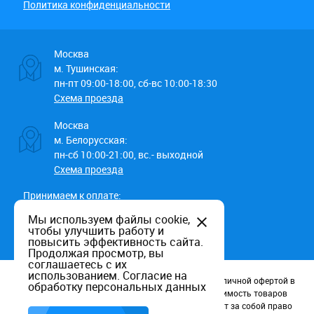
Политика конфиденциальности
Москва
м. Тушинская:
пн-пт 09:00-18:00, сб-вс 10:00-18:30
Схема проезда
Москва
м. Белорусская:
пн-сб 10:00-21:00, вс.- выходной
Схема проезда
Принимаем к оплате:
Мы используем файлы cookie,
чтобы улучшить работу и
повысить эффективность сайта.
Продолжая просмотр, вы
соглашаетесь с их
использованием.
Согласие на
Данный информационный ресурс не является публичной офертой в
обработку персональных данных
соотв. со статьей 437 (п.2) ГК РФ. Наличие и стоимость товаров
уточняйте по телефону. Производители оставляют за собой право