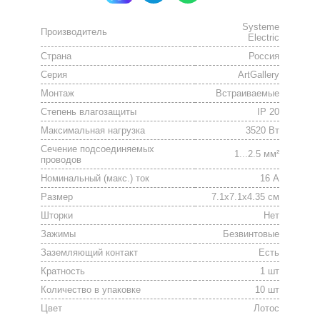
Systeme
Производитель
Electric
Страна
Россия
Серия
ArtGallery
Монтаж
Встраиваемые
Степень влагозащиты
IP 20
Максимальная нагрузка
3520 Вт
Сечение подсоединяемых
1...2.5 мм²
проводов
Номинальный (макс.) ток
16 А
Размер
7.1x7.1x4.35 см
Шторки
Нет
Зажимы
Безвинтовые
Заземляющий контакт
Есть
Кратность
1 шт
Количество в упаковке
10 шт
Цвет
Лотос