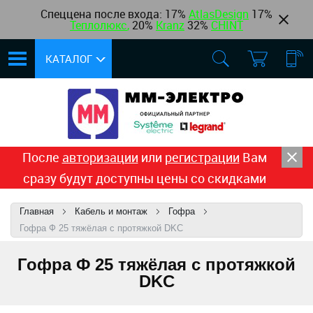
Спеццена после входа: 17%
AtlasDesign
17
%
Теплолюкс
,
20%
Kranz
32%
CHINT
КАТАЛОГ
После
авторизации
или
регистрации
Вам
сразу будут доступны цены со скидками
Главная
Кабель и монтаж
Гофра
Гофра Ф 25 тяжёлая с протяжкой DKC
Гофра Ф 25 тяжёлая с протяжкой
DKC