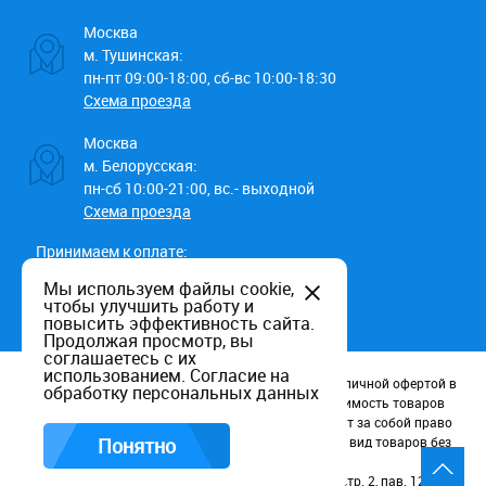
Москва
м. Тушинская:
пн-пт 09:00-18:00, сб-вс 10:00-18:30
Схема проезда
Москва
м. Белорусская:
пн-сб 10:00-21:00, вс.- выходной
Схема проезда
Принимаем к оплате:
Мы используем файлы cookie,
чтобы улучшить работу и
повысить эффективность сайта.
Продолжая просмотр, вы
соглашаетесь с их
использованием.
Согласие на
Данный информационный ресурс не является публичной офертой в
обработку персональных данных
соотв. со статьей 437 (п.2) ГК РФ. Наличие и стоимость товаров
уточняйте по телефону. Производители оставляют за собой право
изменять технические характеристики и внешний вид товаров без
Понятно
предварительного уведомления.
Россия, Москва, Волоколамское шоссе, д. 116, стр. 2, пав. 123.