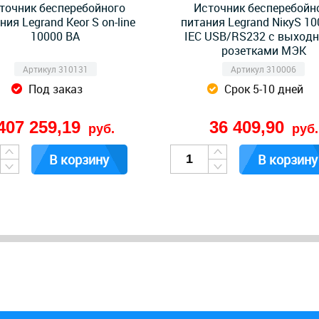
точник бесперебойного
Источник бесперебойн
ния Legrand Keor S on-line
питания Legrand NiкyS 10
10000 ВА
IEC USB/RS232 с выход
розетками МЭК
Артикул 310131
Артикул 310006
Под заказ
Срок 5-10 дней
407 259,19
36 409,90
руб.
руб.
В корзину
В корзину