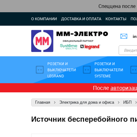
Спеццена после
О КОМПАНИИ
ДОСТАВКА И ОПЛАТА
КОНТАКТЫ
ПО
i
РОЗЕТКИ И
РОЗЕТКИ И
ВЫКЛЮЧАТЕЛИ
ВЫКЛЮЧАТЕЛИ
LEGRAND
SYSTEME
После
авториза
Главная
Электрика для дома и офиса
ИБП
Источник бесперебойного пи