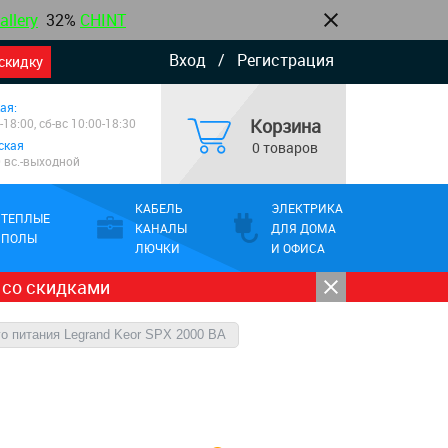
allery
32%
CHINT
Вход
/
Регистрация
скидку
ая:
Корзина
-18:00, сб-вс 10:00-18:30
ская
0 товаров
0 вс.-выходной
КАБЕЛЬ
ЭЛЕКТРИКА
ТЕПЛЫЕ
КАНАЛЫ
ДЛЯ ДОМА
ПОЛЫ
ЛЮЧКИ
И ОФИСА
 со скидками
о питания Legrand Keor SPX 2000 ВА