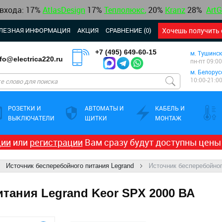
 входа: 17%
AtlasDesign
17
%
Теплолюкс
,
20%
Kranz
28%
ArtG
ЛЕЗНАЯ ИНФОРМАЦИЯ
АКЦИЯ
СРАВНЕНИЕ (0)
Хочешь получить 
+7 (495) 649-60-15
м. Тушинск
nfo@electrica220.ru
пн-пт 09:00
м. Белорус
10:00-21:0
РОЗЕТКИ И
АВТОМАТЫ И
КАБЕЛЬ И
ВЫКЛЮЧАТЕЛИ
ЩИТКИ
МОНТАЖ
ции
или
регистрации
Вам сразу будут доступны цены
Источник бесперебойного питания Legrand
Источник бесперебойног
тания Legrand Keor SPX 2000 ВА