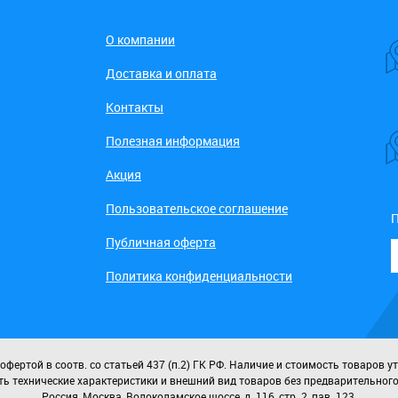
О компании
Доставка и оплата
Контакты
Полезная информация
Акция
Пользовательское соглашение
П
Публичная оферта
Политика конфиденциальности
ертой в соотв. со статьей 437 (п.2) ГК РФ. Наличие и стоимость товаров у
ь технические характеристики и внешний вид товаров без предварительног
Россия, Москва, Волоколамское шоссе, д. 116, стр. 2, пав. 123.