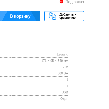
Под заказ
Добавить к
В корзину
сравнению
Legrand
171 × 95 × 349 мм
7 кг
600 ВА
1
1
USB
Один