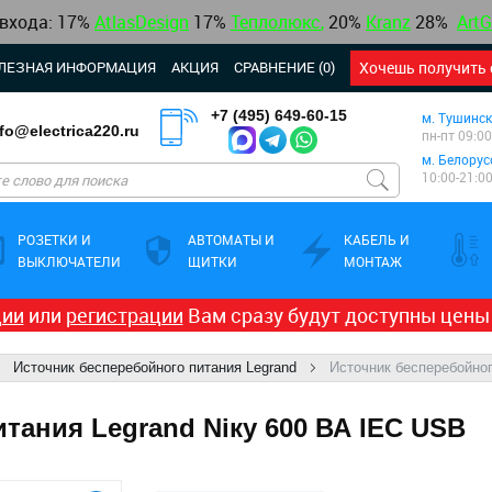
 входа: 17%
AtlasDesign
17
%
Теплолюкс
,
20%
Kranz
28%
ArtG
ЛЕЗНАЯ ИНФОРМАЦИЯ
АКЦИЯ
СРАВНЕНИЕ (0)
Хочешь получить 
+7 (495) 649-60-15
м. Тушинск
nfo@electrica220.ru
пн-пт 09:00
м. Белорус
10:00-21:0
РОЗЕТКИ И
АВТОМАТЫ И
КАБЕЛЬ И
ВЫКЛЮЧАТЕЛИ
ЩИТКИ
МОНТАЖ
ции
или
регистрации
Вам сразу будут доступны цены
Источник бесперебойного питания Legrand
Источник бесперебойног
тания Legrand Niкy 600 ВА IEC USB