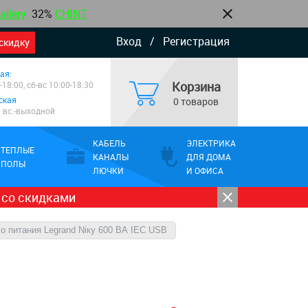
allery
32%
CHINT
Вход
/
Регистрация
скидку
ая:
Корзина
-18:00, сб-вс 10:00-18:30
ская
0 товаров
0 вс.-выходной
КАБЕЛЬ
ЭЛЕКТРИКА
ТЕПЛЫЕ
КАНАЛЫ
ДЛЯ ДОМА
ПОЛЫ
ЛЮЧКИ
И ОФИСА
 со скидками
о питания Legrand Niкy 600 ВА IEC USB