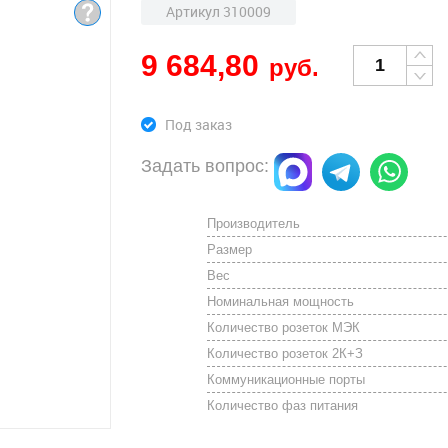
Артикул 310009
9 684,80
руб.
Под заказ
Задать вопрос:
Производитель
Размер
Вес
Номинальная мощность
Количество розеток МЭК
Количество розеток 2К+З
Коммуникационные порты
Количество фаз питания