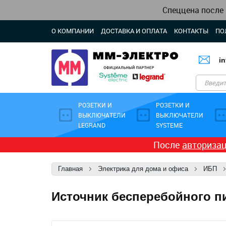
Спеццена после
О КОМПАНИИ
ДОСТАВКА И ОПЛАТА
КОНТАКТЫ
ПО
i
РОЗЕТКИ И
РОЗЕТКИ И
ВЫКЛЮЧАТЕЛИ
ВЫКЛЮЧАТЕЛИ
LEGRAND
SYSTEME
После
авториза
Главная
Электрика для дома и офиса
ИБП
Источник бесперебойного пи