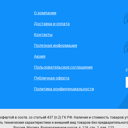
О компании
Доставка и оплата
Контакты
Полезная информация
Акция
Пользовательское соглашение
П
Публичная оферта
Политика конфиденциальности
ертой в соотв. со статьей 437 (п.2) ГК РФ. Наличие и стоимость товаров у
ь технические характеристики и внешний вид товаров без предварительног
Россия, Москва, Волоколамское шоссе, д. 116, стр. 2, пав. 123.