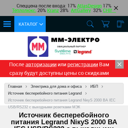
Спеццена после входа: 17%
AtlasDesign
17
%
Теплолюкс
,
20%
Kranz
28%
ArtGallery
32%
CHINT
КАТАЛОГ
После
авторизации
или
регистрации
Вам
сразу будут доступны цены со скидками
Главная
Электрика для дома и офиса
ИБП
Источник бесперебойного питания Legrand
Источник бесперебойного питания Legrand NiкyS 2000 ВА IEC
USB/RS232 с выходными розетками МЭК
Источник бесперебойного
питания Legrand NiкyS 2000 ВА