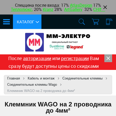
Спеццена после входа: 17%
AtlasDesign
17
%
Теплолюкс
,
20%
Kranz
28%
ArtGallery
32%
CHINT
КАТАЛОГ
После
авторизации
или
регистрации
Вам
сразу будут доступны цены со скидками
Главная
Кабель и монтаж
Соединительные клеммы
Соединительные клеммы Wago
Клеммник WAGO на 2 проводника до 4мм²
Клеммник WAGO на 2 проводника
до 4мм²