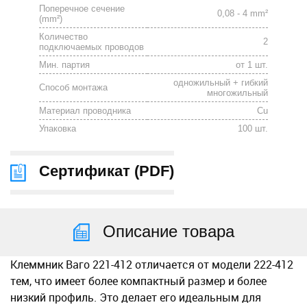
Поперечное сечение
0,08 - 4 mm²
(mm²)
Количество
2
подключаемых проводов
Мин. партия
от 1 шт.
одножильный + гибкий
Способ монтажа
многожильный
Материал проводника
Cu
Упаковка
100 шт.
Сертификат (
PDF
)
Описание товара
Клеммник Ваго 221-412 отличается от модели 222-412
тем, что имеет более компактный размер и более
низкий профиль. Это делает его идеальным для