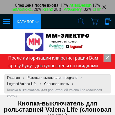
Спеццена после входа: 17%
AtlasDesign
17
%
Теплолюкс
,
20%
Kranz
28%
ArtGallery
32%
CHINT
КАТАЛОГ
После
авторизации
или
регистрации
Вам
сразу будут доступны цены со скидками
Главная
Розетки и выключатели Legrand
Legrand Valena Life
Слоновая кость
Кнопка-выключатель для рольставней Valena Life (слоновая
кость)
Кнопка-выключатель для
рольставней Valena Life (слоновая