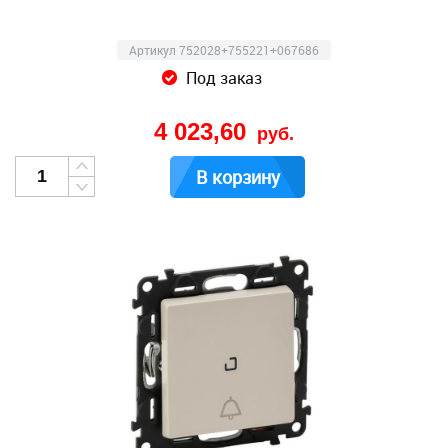
Артикул 752028+755221+067686
Под заказ
4 023,60
руб.
В корзину