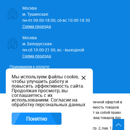
Москва
м. Тушинская:
пн-пт 09:00-18:00, сб-вс 10:00-18:30
Схема проезда
Москва
м. Белорусская:
пн-сб 10:00-21:00, вс.- выходной
Схема проезда
Принимаем к оплате:
Мы используем файлы cookie,
чтобы улучшить работу и
повысить эффективность сайта.
Продолжая просмотр, вы
соглашаетесь с их
использованием.
Согласие на
Данный информационный ресурс не является публичной офертой в
обработку персональных данных
соотв. со статьей 437 (п.2) ГК РФ. Наличие и стоимость товаров
уточняйте по телефону. Производители оставляют за собой право
изменять технические характеристики и внешний вид товаров без
Понятно
предварительного уведомления.
Россия, Москва, Волоколамское шоссе, д. 116, стр. 2, пав. 123.