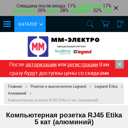
Спеццена после входа: 17%
AtlasDesign
17
%
Теплолюкс
,
20%
Kranz
28%
ArtGallery
32%
CHINT
КАТАЛОГ
После
авторизации
или
регистрации
Вам
сразу будут доступны цены со скидками
Главная
Розетки и выключатели Legrand
Legrand Etika
Алюминий
Компьютерная розетка RJ45 Etika 5 кат (алюминий)
Компьютерная розетка RJ45 Etika
5 кат (алюминий)