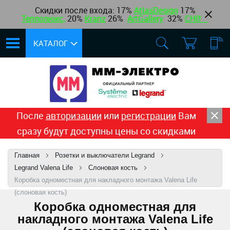
Скидки после входа: 17%
AtlasDesign
17
%
Теплолюкс
,
20%
Kranz
26%
ArtGallery
32%
CHINT
КАТАЛОГ
После
авторизации
или
регистрации
Вам
сразу будут доступны цены со скидками
Главная
Розетки и выключатели Legrand
Legrand Valena Life
Слоновая кость
Коробка одноместная для накладного монтажа Valena Life
(слоновая кость)
Коробка одноместная для
накладного монтажа Valena Life