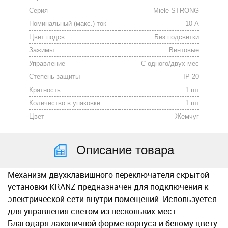
Серия
Miele STRONG
Номинальный (макс.) ток
10 А
Цвет подсв.
Без подсветки
Зажимы
Винтовые
Управление
С одного/двух мес
Степень защиты
IP 20
Кратность
1 шт
Количество в упаковке
1 шт
Цвет
Жемчуг
Описание товара
Меxанизм двуxклавишного переключателя скрытой
установки KRANZ предназначен для подключения к
электрической сети внутри помещений. Используется
для управления светом из несколькиx мест.
Благодаря лаконичной форме корпуса и белому цвету