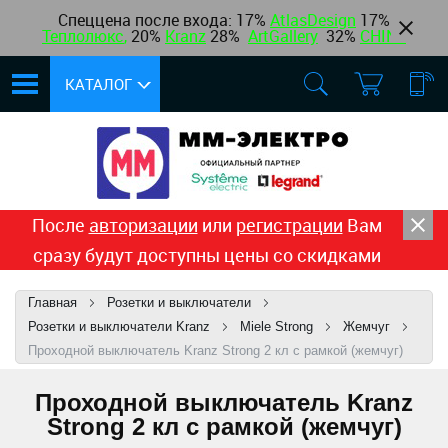
Спеццена после входа: 17%
AtlasDesign
17
%
Теплолюкс
,
20%
Kranz
28%
ArtGallery
32%
CHINT
КАТАЛОГ
После
авторизации
или
регистрации
Вам
сразу будут доступны цены со скидками
Главная
Розетки и выключатели
Розетки и выключатели Kranz
Miele Strong
Жемчуг
Проходной выключатель Kranz Strong 2 кл с рамкой (жемчуг)
Проходной выключатель Kranz
Strong 2 кл с рамкой (жемчуг)