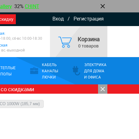
allery
32%
CHINT
Вход
/
Регистрация
скидку
ая:
Корзина
-18:00, сб-вс 10:00-18:30
ская
0 товаров
0 вс.-выходной
КАБЕЛЬ
ЭЛЕКТРИКА
ТЕПЛЫЕ
КАНАЛЫ
ДЛЯ ДОМА
ПОЛЫ
ЛЮЧКИ
И ОФИСА
 со скидками
ECO 1000W (185,7 мм)