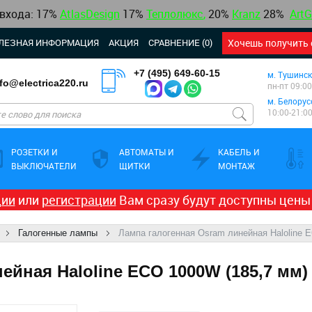
 входа: 17%
AtlasDesign
17
%
Теплолюкс
,
20%
Kranz
28%
ArtG
ЛЕЗНАЯ ИНФОРМАЦИЯ
АКЦИЯ
СРАВНЕНИЕ (0)
Хочешь получить 
+7 (495) 649-60-15
м. Тушинск
nfo@electrica220.ru
пн-пт 09:00
м. Белорус
10:00-21:0
РОЗЕТКИ И
АВТОМАТЫ И
КАБЕЛЬ И
ВЫКЛЮЧАТЕЛИ
ЩИТКИ
МОНТАЖ
ции
или
регистрации
Вам сразу будут доступны цены
Галогенные лампы
Лампа галогенная Osram линейная Haloline 
ейная Haloline ECO 1000W (185,7 мм)