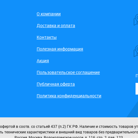
О компании
Доставка и оплата
Контакты
Полезная информация
Акция
Пользовательское соглашение
П
Публичная оферта
Политика конфиденциальности
ертой в соотв. со статьей 437 (п.2) ГК РФ. Наличие и стоимость товаров у
ь технические характеристики и внешний вид товаров без предварительног
Россия, Москва, Волоколамское шоссе, д. 116, стр. 2, пав. 123.