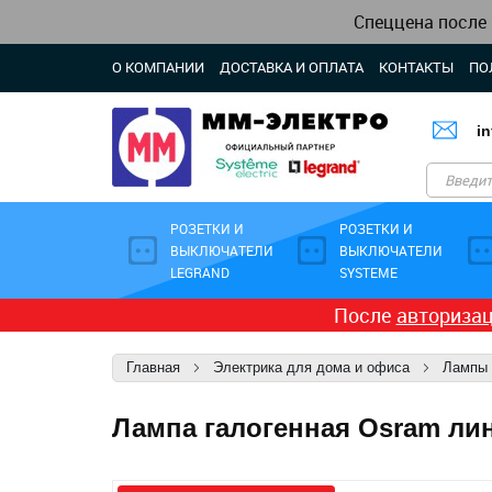
Спеццена после
О КОМПАНИИ
ДОСТАВКА И ОПЛАТА
КОНТАКТЫ
ПО
i
РОЗЕТКИ И
РОЗЕТКИ И
ВЫКЛЮЧАТЕЛИ
ВЫКЛЮЧАТЕЛИ
LEGRAND
SYSTEME
После
авториза
Главная
Электрика для дома и офиса
Лампы
Лампа галогенная Osram лин