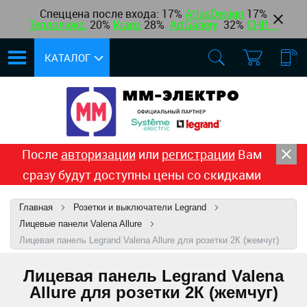
Спеццена после входа: 17%
AtlasDesign
17
%
Теплолюкс
,
20%
Kranz
28%
ArtGallery
32%
CHINT
КАТАЛОГ
После
авторизации
или
регистрации
Вам
сразу будут доступны цены со скидками
Главная
Розетки и выключатели Legrand
Лицевые панели Valena Allure
Лицевая панель Legrand Valena Allure для розетки 2К (жемчуг)
Лицевая панель Legrand Valena
Allure для розетки 2К (жемчуг)