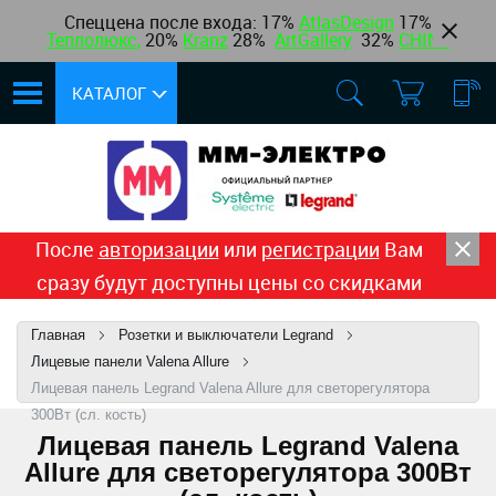
Спеццена после входа: 17%
AtlasDesign
17
%
Теплолюкс
,
20%
Kranz
28%
ArtGallery
32%
CHINT
КАТАЛОГ
После
авторизации
или
регистрации
Вам
сразу будут доступны цены со скидками
Главная
Розетки и выключатели Legrand
Лицевые панели Valena Allure
Лицевая панель Legrand Valena Allure для светорегулятора
300Вт (сл. кость)
Лицевая панель Legrand Valena
Allure для светорегулятора 300Вт