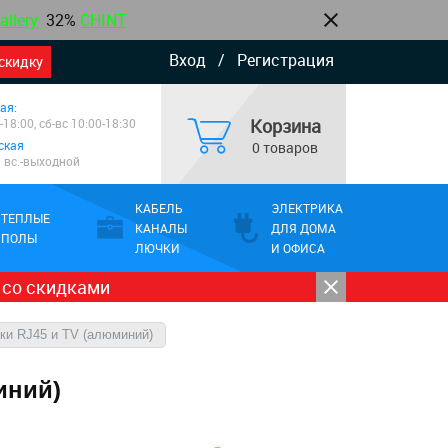
allery
32%
CHINT
Вход
/
Регистрация
скидку
ая:
Корзина
-18:00, сб-вс 10:00-18:30
ская
0 товаров
0 вс.-выходной
КАБЕЛЬ
ЭЛЕКТРИКА
ТЕПЛЫЕ
КАНАЛЫ
ДЛЯ ДОМА
ПОЛЫ
ЛЮЧКИ
И ОФИСА
 со скидками
тки RJ45 и TV (алюминий)
иний)