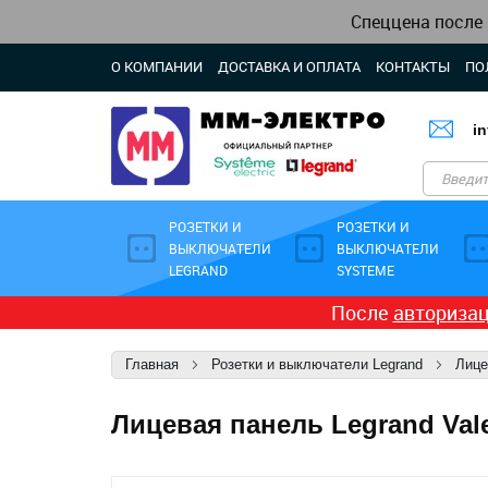
Спеццена после
О КОМПАНИИ
ДОСТАВКА И ОПЛАТА
КОНТАКТЫ
ПО
i
РОЗЕТКИ И
РОЗЕТКИ И
ВЫКЛЮЧАТЕЛИ
ВЫКЛЮЧАТЕЛИ
LEGRAND
SYSTEME
После
авториза
Главная
Розетки и выключатели Legrand
Лице
Лицевая панель Legrand Vale