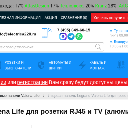
 входа: 17%
AtlasDesign
17
%
Теплолюкс
,
20%
Kranz
28%
ArtG
ЛЕЗНАЯ ИНФОРМАЦИЯ
АКЦИЯ
СРАВНЕНИЕ (0)
Хочешь получить 
+7 (495) 649-60-15
м. Тушинск
nfo@electrica220.ru
пн-пт 09:00
м. Белорус
10:00-21:0
РОЗЕТКИ И
АВТОМАТЫ И
КАБЕЛЬ И
ВЫКЛЮЧАТЕЛИ
ЩИТКИ
МОНТАЖ
ции
или
регистрации
Вам сразу будут доступны цены
вые панели Valena Life
Лицевая панель Legrand Valena Life для розе
na Life для розетки RJ45 и TV (алюм