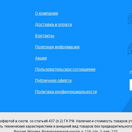
О компании
Доставка и оплата
Контакты
Полезная информация
Акция
Пользовательское соглашение
П
Публичная оферта
Политика конфиденциальности
ертой в соотв. со статьей 437 (п.2) ГК РФ. Наличие и стоимость товаров у
ь технические характеристики и внешний вид товаров без предварительног
Россия, Москва, Волоколамское шоссе, д. 116, стр. 2, пав. 123.