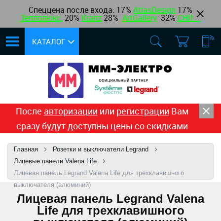
Спеццена после входа: 17%
AtlasDesign
17
%
Теплолюкс
,
20%
Kranz
28%
ArtGallery
32%
CHINT
КАТАЛОГ
После
авторизации
или
регистрации
Вам
сразу будут доступны цены со скидками
Главная
Розетки и выключатели Legrand
Лицевые панели Valena Life
Лицевая панель Legrand Valena Life для трехклавишного
выключателя (алюминий)
Лицевая панель Legrand Valena
Life для трехклавишного