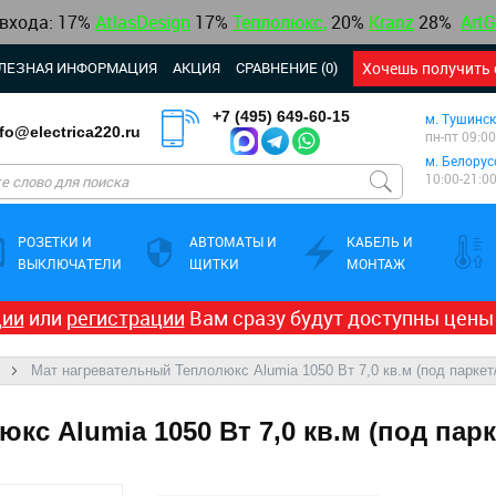
 входа: 17%
AtlasDesign
17
%
Теплолюкс
,
20%
Kranz
28%
ArtG
ЛЕЗНАЯ ИНФОРМАЦИЯ
АКЦИЯ
СРАВНЕНИЕ (0)
Хочешь получить 
+7 (495) 649-60-15
м. Тушинск
nfo@electrica220.ru
пн-пт 09:00
м. Белорус
10:00-21:0
РОЗЕТКИ И
АВТОМАТЫ И
КАБЕЛЬ И
ВЫКЛЮЧАТЕЛИ
ЩИТКИ
МОНТАЖ
ции
или
регистрации
Вам сразу будут доступны цены
Мат нагревательный Теплолюкс Alumia 1050 Вт 7,0 кв.м (под паркет
с Alumia 1050 Вт 7,0 кв.м (под пар