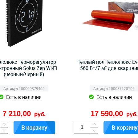
лолюкс Терморегулятор
Теплый пол Теплолюкс Ev
ктронный Solus Zen Wi-Fi
560 Вт/7 м² для кварцв
(черный/черный)
Артикул 100000379400
Артикул 100037128700
Есть в наличии
Есть в наличии
7 210,00
17 590,00
руб.
руб.
В корзину
В корзину