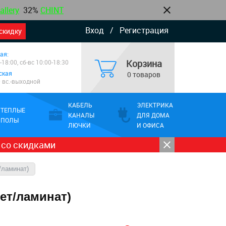
allery
32%
CHINT
Вход
/
Регистрация
скидку
ая:
Корзина
-18:00, сб-вс 10:00-18:30
ская
0 товаров
0 вс.-выходной
КАБЕЛЬ
ЭЛЕКТРИКА
ТЕПЛЫЕ
КАНАЛЫ
ДЛЯ ДОМА
ПОЛЫ
ЛЮЧКИ
И ОФИСА
 со скидками
/ламинат)
кет/ламинат)