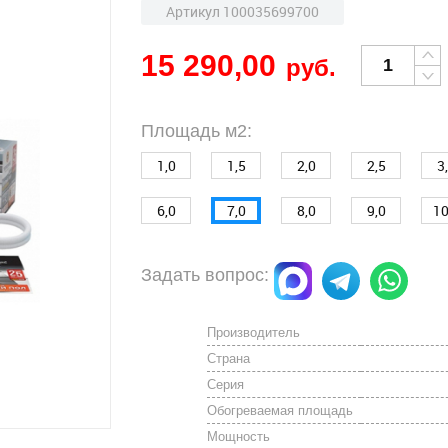
Артикул 100035699700
15 290,00
руб.
Площадь м2:
1,0
1,5
2,0
2,5
3
6,0
7,0
8,0
9,0
10
Задать вопрос:
Производитель
Страна
Серия
Обогреваемая площадь
Мощность