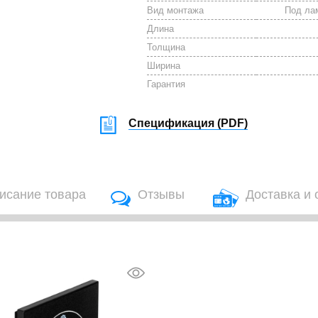
Вид монтажа
Под лам
Длина
Толщина
Ширина
Гарантия
Спецификация (
PDF
)
исание товара
Отзывы
Доставка и 