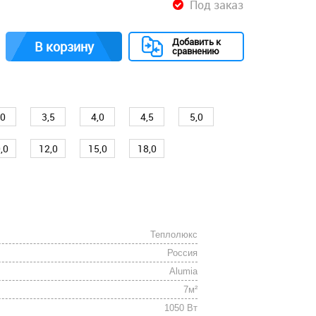
Под заказ
Добавить к
В корзину
сравнению
,0
3,5
4,0
4,5
5,0
,0
12,0
15,0
18,0
Теплолюкс
Россия
Alumia
7м²
1050 Вт