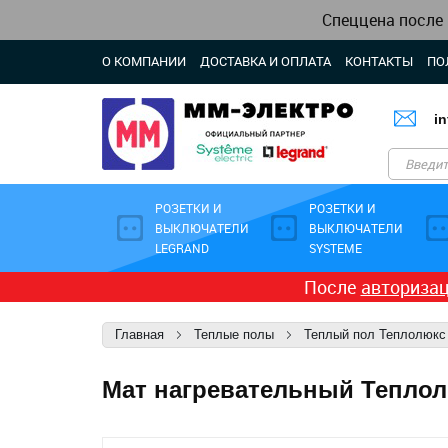
Спеццена после
О КОМПАНИИ
ДОСТАВКА И ОПЛАТА
КОНТАКТЫ
ПО
i
РОЗЕТКИ И
РОЗЕТКИ И
ВЫКЛЮЧАТЕЛИ
ВЫКЛЮЧАТЕЛИ
LEGRAND
SYSTEME
После
авториза
Главная
Теплые полы
Теплый пол Теплолюкс
Мат нагревательный Теплолюк