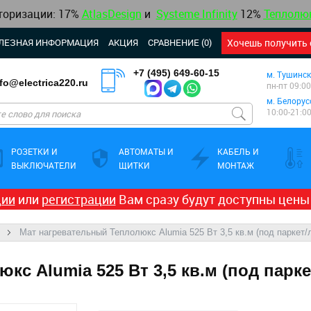
торизации:
17%
AtlasDesign
и
Systeme Infinity
12
%
Теплолю
ЛЕЗНАЯ ИНФОРМАЦИЯ
АКЦИЯ
СРАВНЕНИЕ (0)
Хочешь получить 
+7 (495) 649-60-15
м. Тушинск
nfo@electrica220.ru
пн-пт 09:00
м. Белорус
10:00-21:0
РОЗЕТКИ И
АВТОМАТЫ И
КАБЕЛЬ И
ВЫКЛЮЧАТЕЛИ
ЩИТКИ
МОНТАЖ
ции
или
регистрации
Вам сразу будут доступны цены
Мат нагревательный Теплолюкс Alumia 525 Вт 3,5 кв.м (под паркет/
с Alumia 525 Вт 3,5 кв.м (под парке