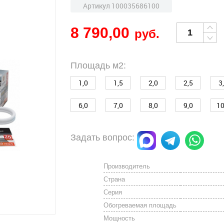
Артикул 100035686100
8 790,00
руб.
Площадь м2:
1,0
1,5
2,0
2,5
3
6,0
7,0
8,0
9,0
10
Задать вопрос:
Производитель
Страна
Серия
Обогреваемая площадь
Мощность