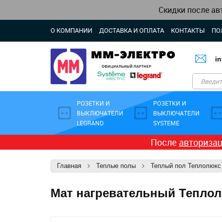
Скидки после ав
О КОМПАНИИ
ДОСТАВКА И ОПЛАТА
КОНТАКТЫ
ПО
i
РОЗЕТКИ И
РОЗЕТКИ И
ВЫКЛЮЧАТЕЛИ
ВЫКЛЮЧАТЕЛИ
LEGRAND
SYSTEME
После
авториза
Главная
Теплые полы
Теплый пол Теплолюкс
Мат нагревательный Теплолюк