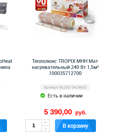
oHeat
Теплолюкс TROPIX МНН Мат
инила
нагревательный 240 Вт 1,5м²
100035712700
Артикул 4620013429603
Есть в наличии
5 390,00
руб.
В корзину