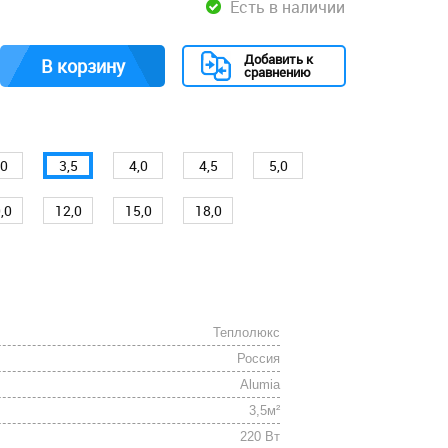
Есть в наличии
Добавить к
В корзину
сравнению
,0
3,5
4,0
4,5
5,0
,0
12,0
15,0
18,0
Теплолюкс
Россия
Alumia
3,5м²
220 Вт