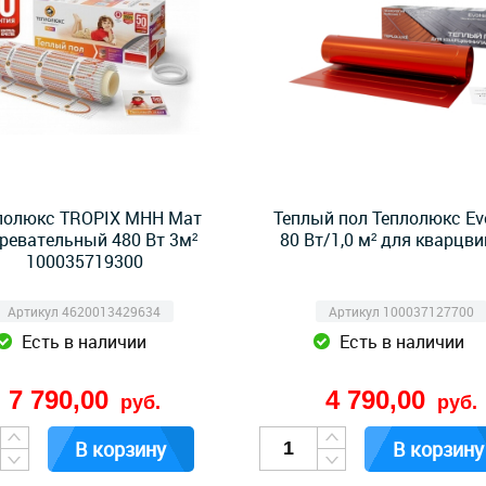
лолюкс TROPIX МНН Мат
Теплый пол Теплолюкс Ev
ревательный 480 Вт 3м²
80 Вт/1,0 м² для кварцв
100035719300
Артикул 4620013429634
Артикул 100037127700
Есть в наличии
Есть в наличии
7 790,00
4 790,00
руб.
руб.
В корзину
В корзину