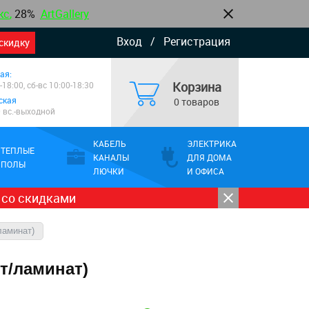
кс
,
28%
ArtGallery
Вход
/
Регистрация
скидку
ая:
Корзина
-18:00, сб-вс 10:00-18:30
ская
0 товаров
0 вс.-выходной
КАБЕЛЬ
ЭЛЕКТРИКА
ТЕПЛЫЕ
КАНАЛЫ
ДЛЯ ДОМА
ПОЛЫ
ЛЮЧКИ
И ОФИСА
 со скидками
ламинат)
т/ламинат)