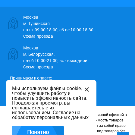
Москва
м. Тушинская:
пн-пт 09:00-18:00, сб-вс 10:00-18:30
Схема проезда
Москва
м. Белорусская:
пн-сб 10:00-21:00, вс.- выходной
Схема проезда
Принимаем к оплате:
Мы используем файлы cookie,
чтобы улучшить работу и
повысить эффективность сайта.
Продолжая просмотр, вы
соглашаетесь с их
использованием.
Согласие на
Данный информационный ресурс не является публичной офертой в
обработку персональных данных
соотв. со статьей 437 (п.2) ГК РФ. Наличие и стоимость товаров
уточняйте по телефону. Производители оставляют за собой право
изменять технические характеристики и внешний вид товаров без
Понятно