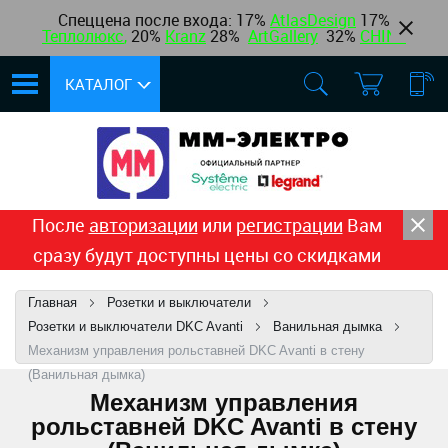
Спеццена после входа: 17%
AtlasDesign
17
%
Теплолюкс
,
20%
Kranz
28%
ArtGallery
32%
CHINT
КАТАЛОГ
После
авторизации
или
регистрации
Вам
сразу будут доступны цены со скидками
Главная
Розетки и выключатели
Розетки и выключатели DKC Avanti
Ванильная дымка
Механизм управления рольставней DKC Avanti в стену
(Ванильная дымка)
Механизм управления
рольставней DKC Avanti в стену