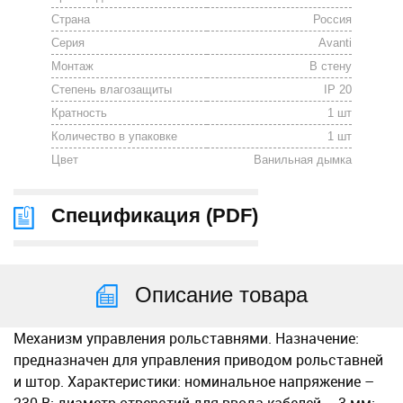
Страна
Россия
Серия
Avanti
Монтаж
В стену
Степень влагозащиты
IP 20
Кратность
1 шт
Количество в упаковке
1 шт
Цвет
Ванильная дымка
Спецификация (
PDF
)
Описание товара
Механизм управления рольставнями. Назначение:
предназначен для управления приводом рольставней
и штор. Характеристики: номинальное напряжение –