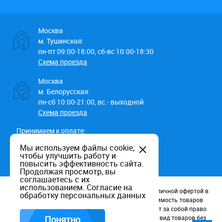
Москва
м. Тушинская:
пн-пт 09:00-18:00, сб-вс 10:00-18:30
Схема проезда
Москва
м. Белорусская:
пн-сб 10:00-21:00, вс.- выходной
Схема проезда
Принимаем к оплате:
Мы используем файлы cookie,
чтобы улучшить работу и
повысить эффективность сайта.
Продолжая просмотр, вы
соглашаетесь с их
использованием.
Согласие на
Данный информационный ресурс не является публичной офертой в
обработку персональных данных
соотв. со статьей 437 (п.2) ГК РФ. Наличие и стоимость товаров
уточняйте по телефону. Производители оставляют за собой право
изменять технические характеристики и внешний вид товаров без
Понятно