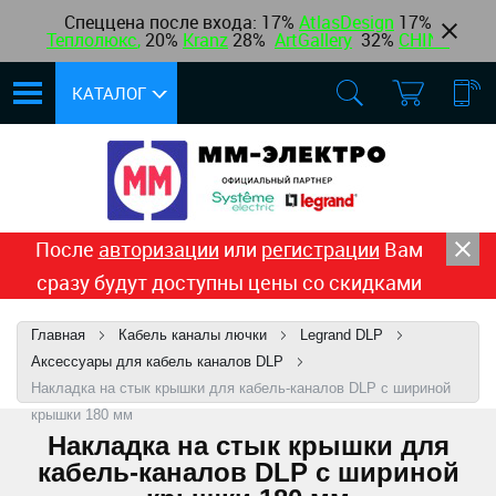
Спеццена после входа: 17%
AtlasDesign
17
%
Теплолюкс
,
20%
Kranz
28%
ArtGallery
32%
CHINT
КАТАЛОГ
После
авторизации
или
регистрации
Вам
сразу будут доступны цены со скидками
Главная
Кабель каналы лючки
Legrand DLP
Аксессуары для кабель каналов DLP
Накладка на стык крышки для кабель-каналов DLP с шириной
крышки 180 мм
Накладка на стык крышки для
кабель-каналов DLP с шириной