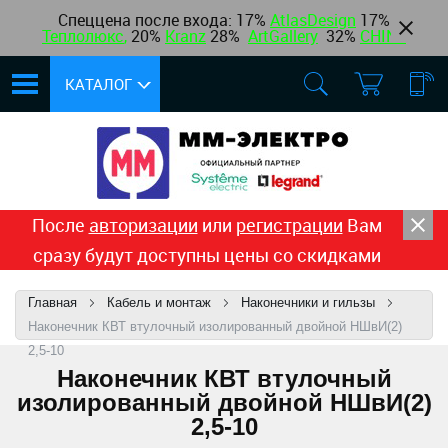
Спеццена после входа: 17%
AtlasDesign
17
%
Теплолюкс
,
20%
Kranz
28%
ArtGallery
32%
CHINT
КАТАЛОГ
После
авторизации
или
регистрации
Вам
сразу будут доступны цены со скидками
Главная
Кабель и монтаж
Наконечники и гильзы
Наконечник КВТ втулочный изолированный двойной НШвИ(2)
2,5-10
Наконечник КВТ втулочный
изолированный двойной НШвИ(2)
2,5-10