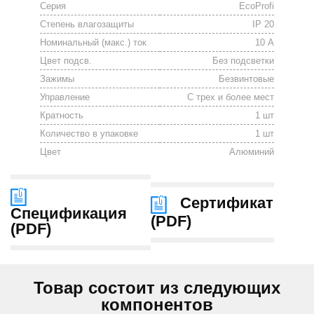
Серия
EcoProfi
Степень влагозащиты
IP 20
Номинальный (макс.) ток
10 А
Цвет подсв.
Без подсветки
Зажимы
Безвинтовые
Управление
С трех и более мест
Кратность
1 шт
Количество в упаковке
1 шт
Цвет
Алюминий
Сертификат
Спецификация
(
PDF
)
(
PDF
)
Товар состоит из следующих
компонентов