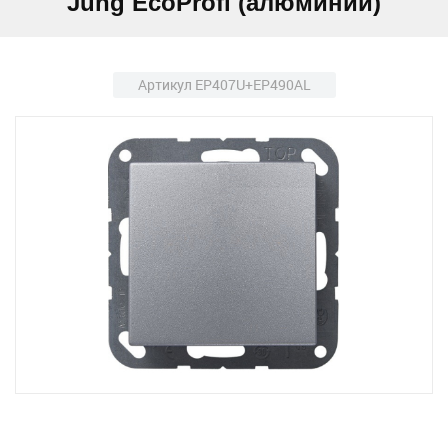
Jung EcoProfi (алюминий)
Артикул EP407U+EP490AL