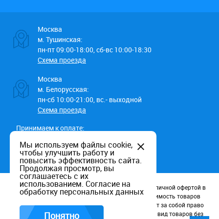
Москва
м. Тушинская:
пн-пт 09:00-18:00, сб-вс 10:00-18:30
Схема проезда
Москва
м. Белорусская:
пн-сб 10:00-21:00, вс.- выходной
Схема проезда
Принимаем к оплате:
Мы используем файлы cookie,
чтобы улучшить работу и
повысить эффективность сайта.
Продолжая просмотр, вы
соглашаетесь с их
использованием.
Согласие на
Данный информационный ресурс не является публичной офертой в
обработку персональных данных
соотв. со статьей 437 (п.2) ГК РФ. Наличие и стоимость товаров
уточняйте по телефону. Производители оставляют за собой право
изменять технические характеристики и внешний вид товаров без
Понятно