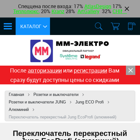
Спеццена после входа: 17%
AtlasDesign
17
%
Теплолюкс
,
20%
Kranz
28%
ArtGallery
32%
CHINT
КАТАЛОГ
После
авторизации
или
регистрации
Вам
сразу будут доступны цены со скидками
Главная
Розетки и выключатели
Розетки и выключатели JUNG
Jung ECO Profi
Алюминий
Переключатель перекрестный Jung EcoProfi (алюминий)
Переключатель перекрестный